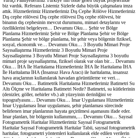
Yurtiçi Faaliyetlerimiz Türkiye’nin önde gelen büyük projelerinde
biz vardık. Referans Listemiz Sizlerle daha büyük çalışmalara imza
attık. Hizmetlerimiz Hizmetlerimiz Dış Cephe Rölöve Hizmetlerimiz
Dış cephe rölövesi Dış cephe rölövesi Dış cephe rölövesi, bir
binanın dış cephesinin mevcut durumunu, mimari detaylarını ve
özelliklerini belgeleyen… Devamını Oku… Şehir ve Bölge
Planlama Hizmetlerimiz Şehir ve Bölge Planlama Şehir ve Bölge
Planlama Şehir ve bölge planlama, bir şehir veya bölgenin fiziksel,
sosyal, ekonomik ve… Devamını Oku… 3 Boyutlu Mimari Proje
Sayısallaştırma Hizmetlerimiz 3 Boyutlu Mimari Proje
Sayısallaştırma 3 Boyutlu Mimari Proje Sayısallaştırma 3 boyutlu
mimari proje sayısallaştırma, fiziksel olarak var olan bir… Devamını
Oku… İHA İle Haritalama Hizmetlerimiz İHA İle Haritalama İHA
İle Haritalama İHA (İnsansız Hava Aracı) ile haritalama, insansız
hava araçlarının kullanılarak havadan görüntüleme ve veri…
Devamını Oku… Batimetrik Haritalama Hizmetlerimiz Batimetri Su
Altı Ölçme ve Haritalama Batimetri Nedir? Batimetri, su kütlelerinin
(denizler, göller, nehirler vb.) alt yüzeyinin derinliğini ve
topografyasını… Devamını Oku… İmar Uygulaması Hizmetlerimiz
İmar Uygulaması İmar uygulaması, şehir planlaması sürecinde
belirlenen imar planlarının hayata geçirilmesi aşamasını ifade eder.
İmar planları, bir bölgenin kullanımını,… Devamını Oku… Sayısal
Fotogrametrik Haritalar Hizmetlerimiz Sayısal Fotogrametrik
Haritalar Sayısal Fotogrametrik Haritalar Tabii, sayısal fotogrametrik
haritalar, fotogrametri yöntemleri kullanılarak elde edilen verilerin