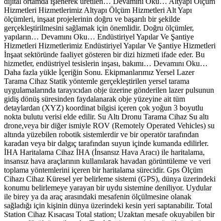
dijital ortamda işlenerek üretilen… Devamını Oku… Altyapı Ölçüm
Hizmetleri Hizmetlerimiz Altyapı Ölçüm Hizmetleri Alt Yapı
ölçümleri, inşaat projelerinin doğru ve başarılı bir şekilde
gerçekleştirilmesini sağlamak için önemlidir. Doğru ölçümler,
yapıların… Devamını Oku… Endüstiriyel Yapılar Ve Şantiye
Hizmetleri Hizmetlerimiz Endüstiriyel Yapılar Ve Şantiye Hizmetleri
İnşaat sektöründe faaliyet gösteren bir dizi hizmeti ifade eder. Bu
hizmetler, endüstriyel tesislerin inşası, bakımı… Devamını Oku…
Daha fazla yükle İçeriğin Sonu. Ekipmanlarımız Yersel Lazer
Tarama Cihaz Statik yöntemle gerçekleştirilen yersel tarama
uygulamalarında tarayıcıdan obje üzerine gönderilen lazer pulsunun
gidiş dönüş süresinden faydalanarak obje yüzeyine ait tüm
detaylardan (XYZ) koordinat bilgisi içeren çok yoğun 3 boyutlu
nokta bulutu verisi elde edilir. Su Altı Dronu Tarama Cihaz Su altı
drone,veya bir diğer ismiyle ROV (Remotely Operated Vehicles) su
altında yüzebilen robotik sistemlerdir ve bir operatör tarafından
karadan veya bir dalgıç tarafından suyun içinde kumanda edilirler.
İHA Haritalama Cihaz İHA (İnsansız Hava Aracı) ile haritalama,
insansız hava araçlarının kullanılarak havadan görüntüleme ve veri
toplama yöntemlerini içeren bir haritalama sürecidir. Gps Ölçüm
Cihazı Cihaz Küresel yer belirleme sistemi (GPS), dünya üzerindeki
konumu belirlemeye yarayan bir uydu sistemine deniliyor. Uydular
ile birey ya da araç arasındaki mesafenin ölçülmesine olanak
sağladığı için kişinin dünya üzerindeki kesin yeri saptanabilir. Total
Station Cihaz Kısacası Total station; Uzaktan mesafe okuyabilen bir