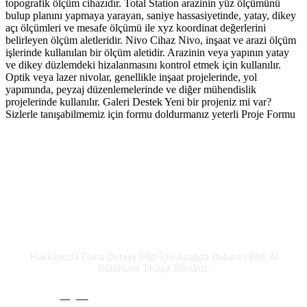
topografik ölçüm cihazıdır. Total Station arazinin yüz ölçümünü
bulup planını yapmaya yarayan, saniye hassasiyetinde, yatay, dikey
açı ölçümleri ve mesafe ölçümü ile xyz koordinat değerlerini
belirleyen ölçüm aletleridir. Nivo Cihaz Nivo, inşaat ve arazi ölçüm
işlerinde kullanılan bir ölçüm aletidir. Arazinin veya yapının yatay
ve dikey düzlemdeki hizalanmasını kontrol etmek için kullanılır.
Optik veya lazer nivolar, genellikle inşaat projelerinde, yol
yapımında, peyzaj düzenlemelerinde ve diğer mühendislik
projelerinde kullanılır. Galeri Destek Yeni bir projeniz mi var?
Sizlerle tanışabilmemiz için formu doldurmanız yeterli Proje Formu
Bizimle Tanıştınız mı ?
TEZPROMAP
Hakkımızda Daha Detaylı Bilgi İçin Aşağıda Bulunan Bilgi Al
Butonuna Tıklaya Bilirsiniz.
Bilgi Al