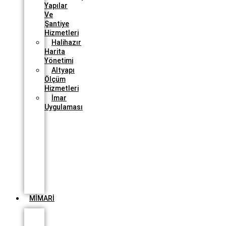
Yapılar
Ve
Şantiye
Hizmetleri
Halihazır
Harita
Yönetimi
Altyapı
Ölçüm
Hizmetleri
İmar
Uygulaması
Yenilenebilir
Enerji
Tesisleri
Dron
Denetimi
ve
Panel
Sağlığı
Ölçümü
MİMARİ
Planlama
Ve