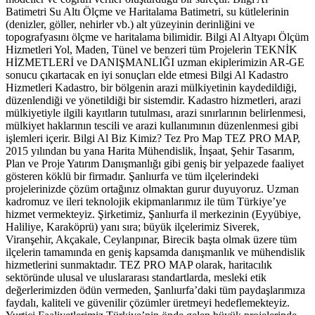
Batimetri Su Altı Ölçme ve Haritalama Batimetri, su kütlelerinin
(denizler, göller, nehirler vb.) alt yüzeyinin derinliğini ve
topografyasını ölçme ve haritalama bilimidir. Bilgi Al Altyapı Ölçüm
Hizmetleri Yol, Maden, Tünel ve benzeri tüm Projelerin TEKNİK
HİZMETLERİ ve DANIŞMANLIĞI uzman ekiplerimizin AR-GE
sonucu çıkartacak en iyi sonuçları elde etmesi Bilgi Al Kadastro
Hizmetleri Kadastro, bir bölgenin arazi mülkiyetinin kaydedildiği,
düzenlendiği ve yönetildiği bir sistemdir. Kadastro hizmetleri, arazi
mülkiyetiyle ilgili kayıtların tutulması, arazi sınırlarının belirlenmesi,
mülkiyet haklarının tescili ve arazi kullanımının düzenlenmesi gibi
işlemleri içerir. Bilgi Al Biz Kimiz? Tez Pro Map TEZ PRO MAP,
2015 yılından bu yana Harita Mühendislik, İnşaat, Şehir Tasarım,
Plan ve Proje Yatırım Danışmanlığı gibi geniş bir yelpazede faaliyet
gösteren köklü bir firmadır. Şanlıurfa ve tüm ilçelerindeki
projelerinizde çözüm ortağınız olmaktan gurur duyuyoruz. Uzman
kadromuz ve ileri teknolojik ekipmanlarımız ile tüm Türkiye’ye
hizmet vermekteyiz. Şirketimiz, Şanlıurfa il merkezinin (Eyyübiye,
Haliliye, Karaköprü) yanı sıra; büyük ilçelerimiz Siverek,
Viranşehir, Akçakale, Ceylanpınar, Birecik başta olmak üzere tüm
ilçelerin tamamında en geniş kapsamda danışmanlık ve mühendislik
hizmetlerini sunmaktadır. TEZ PRO MAP olarak, haritacılık
sektöründe ulusal ve uluslararası standartlarda, mesleki etik
değerlerimizden ödün vermeden, Şanlıurfa’daki tüm paydaşlarımıza
faydalı, kaliteli ve güvenilir çözümler üretmeyi hedeflemekteyiz.