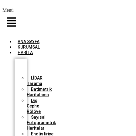
Menü
ANA SAYFA
KURUMSAL
HARİTA
İHA
İle
Haritalama
LİDAR
Tarama
Batimetrik
Haritalama
Dış
Cephe
Rölöve
Sayısal
Fotogrametrik
Haritalar
Endüstiriyel