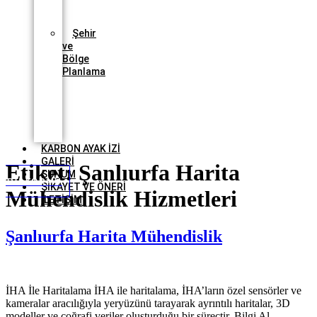
Proje
Takibi
Şehir
ve
Bölge
Planlama
3
Boyutlu
Mimari
Proje
Sayısallaştırma
KARBON AYAK İZİ
GALERİ
Etiket:
Şanlıurfa Harita
SUNUM
URU FORMU
ŞİKAYET VE ÖNERİ
Mühendislik Hizmetleri
İLETİŞİM
Şanlıurfa Harita Mühendislik
İHA İle Haritalama İHA ile haritalama, İHA’ların özel sensörler ve
kameralar aracılığıyla yeryüzünü tarayarak ayrıntılı haritalar, 3D
modeller ve coğrafi veriler oluşturduğu bir süreçtir. Bilgi Al