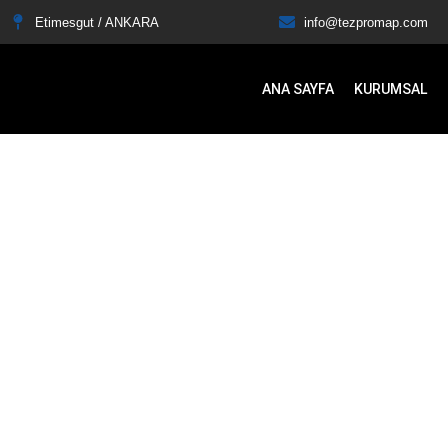
Etimesgut / ANKARA
info@tezpromap.com
ANA SAYFA
KURUMSAL