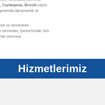
, Ceylanpınar, Birecik
başta
Haritalama
kapsamda danışmanlık ve
su kütlelerinin (denizler, göller, nehirler vb.) alt yüzeyinin de
sal ve uluslararası
topografyasını ölçme ve haritalama bilimidir.
n vermeden, Şanlıurfa’daki tüm
ümler üretmeyi
Bilgi Al
Hizmetlerimiz
ARBON AYAK İZİ BELGELENDİRME