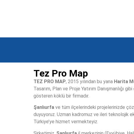
Tez Pro Map
TEZ PRO MAP
, 2015 yılından bu yana
Harita M
Tasarım, Plan ve Proje Yatırım Danışmanlığı gibi 
gösteren köklü bir firmadır.
Şanlıurfa
ve tüm ilçelerindeki projelerinizde çö
duyuyoruz. Uzman kadromuz ve ileri teknolojik e
Türkiye’ye hizmet vermekteyiz.
B
Şirketimiz,
Şanlıurfa
il merkezinin (Eyyübiye, Hali