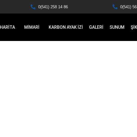
0(541) 258 14 86
0(541) 56
HARİTA
MİMARİ
KARBON AYAK İZİ
GALERİ
SUNUM
Şİ