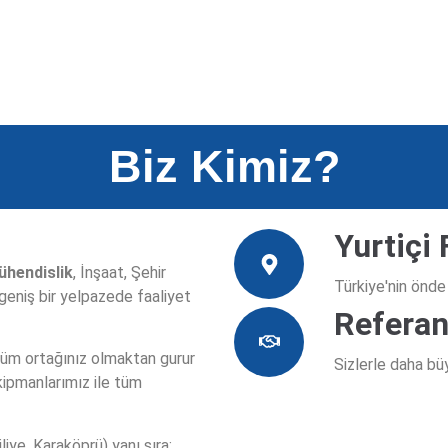
Biz Kimiz?
Yurtiçi 
ühendislik
, İnşaat, Şehir
Türkiye'nin önde
geniş bir yelpazede faaliyet
Referan
züm ortağınız olmaktan gurur
Sizlerle daha bü
kipmanlarımız ile tüm
atimetri Su Altı Ölçme 
liye, Karaköprü) yanı sıra;