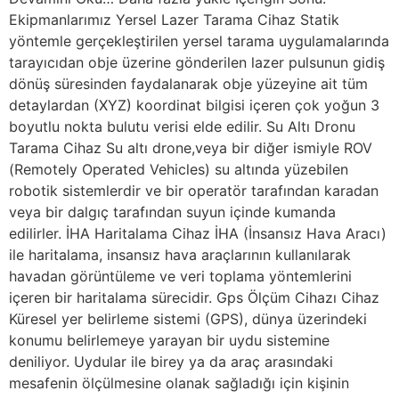
Ekipmanlarımız Yersel Lazer Tarama Cihaz Statik
yöntemle gerçekleştirilen yersel tarama uygulamalarında
tarayıcıdan obje üzerine gönderilen lazer pulsunun gidiş
dönüş süresinden faydalanarak obje yüzeyine ait tüm
detaylardan (XYZ) koordinat bilgisi içeren çok yoğun 3
boyutlu nokta bulutu verisi elde edilir. Su Altı Dronu
Tarama Cihaz Su altı drone,veya bir diğer ismiyle ROV
(Remotely Operated Vehicles) su altında yüzebilen
robotik sistemlerdir ve bir operatör tarafından karadan
veya bir dalgıç tarafından suyun içinde kumanda
edilirler. İHA Haritalama Cihaz İHA (İnsansız Hava Aracı)
ile haritalama, insansız hava araçlarının kullanılarak
havadan görüntüleme ve veri toplama yöntemlerini
içeren bir haritalama sürecidir. Gps Ölçüm Cihazı Cihaz
Küresel yer belirleme sistemi (GPS), dünya üzerindeki
konumu belirlemeye yarayan bir uydu sistemine
deniliyor. Uydular ile birey ya da araç arasındaki
mesafenin ölçülmesine olanak sağladığı için kişinin