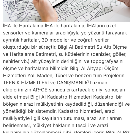
İHA İle Haritalama İHA ile haritalama, İHA’ların özel
sensörler ve kameralar aracılığıyla yeryüzünü tarayarak
ayrıntılı haritalar, 3D modeller ve coğrafi veriler
oluşturduğu bir süreçtir. Bilgi Al Batimetri Su Altı Ölçme
ve Haritalama Batimetri, su kütlelerinin (denizler, göller,
nehirler vb.) alt yüzeyinin derinliğini ve topografyasını
ölçme ve haritalama bilimidir. Bilgi Al Altyapı Ölçüm
Hizmetleri Yol, Maden, Tünel ve benzeri tüm Projelerin
TEKNİK HİZMETLERİ ve DANIŞMANLIĞI uzman
ekiplerimizin AR-GE sonucu çıkartacak en iyi sonuçları
elde etmesi Bilgi Al Kadastro Hizmetleri Kadastro, bir
bölgenin arazi mülkiyetinin kaydedildiği, düzenlendiği ve
yönetildiği bir sistemdir. Kadastro hizmetleri, arazi
mülkiyetiyle ilgili kayıtların tutulması, arazi sınırlarının
belirlenmesi, mülkiyet haklarının tescili ve arazi
kullanımının düzenlenmesi gibi işlemleri içerir. Bilgi Al Biz