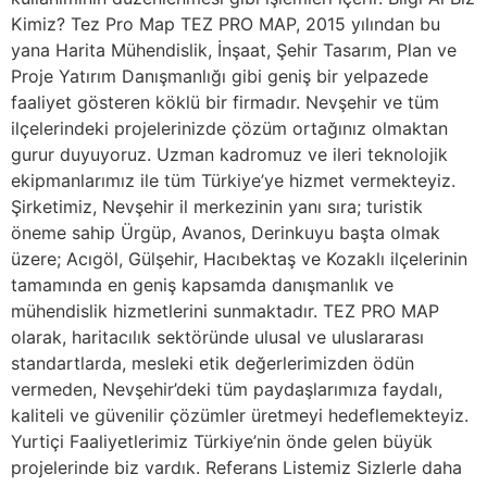
Kimiz? Tez Pro Map TEZ PRO MAP, 2015 yılından bu
yana Harita Mühendislik, İnşaat, Şehir Tasarım, Plan ve
Proje Yatırım Danışmanlığı gibi geniş bir yelpazede
faaliyet gösteren köklü bir firmadır. Nevşehir ve tüm
ilçelerindeki projelerinizde çözüm ortağınız olmaktan
gurur duyuyoruz. Uzman kadromuz ve ileri teknolojik
ekipmanlarımız ile tüm Türkiye’ye hizmet vermekteyiz.
Şirketimiz, Nevşehir il merkezinin yanı sıra; turistik
öneme sahip Ürgüp, Avanos, Derinkuyu başta olmak
üzere; Acıgöl, Gülşehir, Hacıbektaş ve Kozaklı ilçelerinin
tamamında en geniş kapsamda danışmanlık ve
mühendislik hizmetlerini sunmaktadır. TEZ PRO MAP
olarak, haritacılık sektöründe ulusal ve uluslararası
standartlarda, mesleki etik değerlerimizden ödün
vermeden, Nevşehir’deki tüm paydaşlarımıza faydalı,
kaliteli ve güvenilir çözümler üretmeyi hedeflemekteyiz.
Yurtiçi Faaliyetlerimiz Türkiye’nin önde gelen büyük
projelerinde biz vardık. Referans Listemiz Sizlerle daha