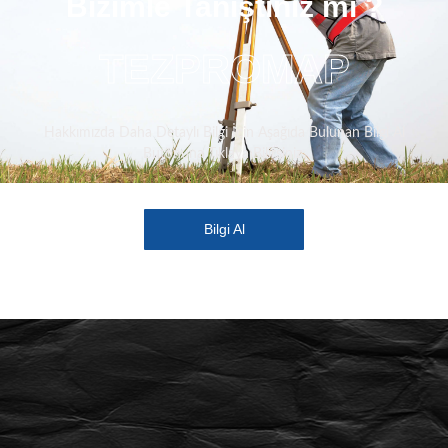
Bizimle Tanıştınız mı ?
TEZPROMAP
Hakkımızda Daha Detaylı Bilgi İçin Aşağıda Bulunan Bilgi Al
Butonuna Tıklaya Bilirsiniz.
Bilgi Al