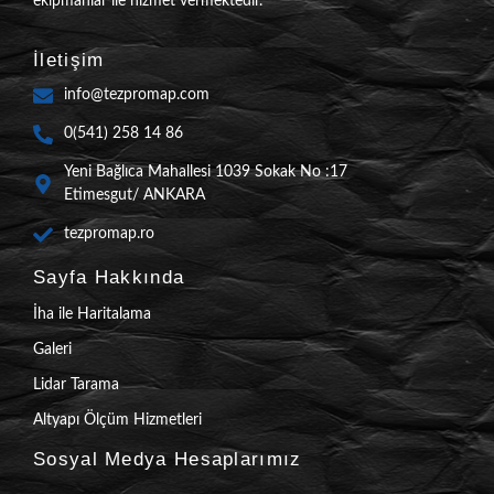
ekipmanlar ile hizmet vermektedir.
İletişim
info@tezpromap.com
0(541) 258 14 86
Yeni Bağlıca Mahallesi 1039 Sokak No :17
Etimesgut/ ANKARA
tezpromap.ro
Sayfa Hakkında
İha ile Haritalama
Galeri
Lidar Tarama
Altyapı Ölçüm Hizmetleri
Sosyal Medya Hesaplarımız