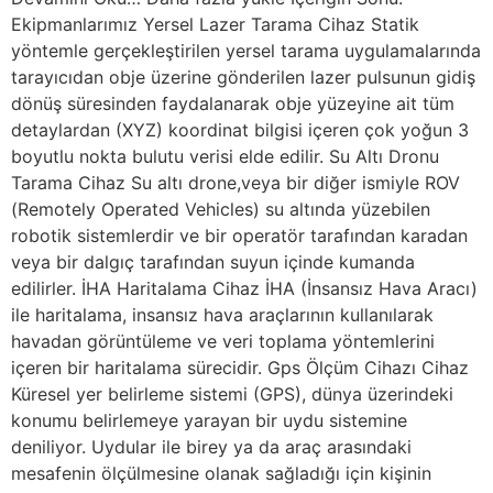
Ekipmanlarımız Yersel Lazer Tarama Cihaz Statik
yöntemle gerçekleştirilen yersel tarama uygulamalarında
tarayıcıdan obje üzerine gönderilen lazer pulsunun gidiş
dönüş süresinden faydalanarak obje yüzeyine ait tüm
detaylardan (XYZ) koordinat bilgisi içeren çok yoğun 3
boyutlu nokta bulutu verisi elde edilir. Su Altı Dronu
Tarama Cihaz Su altı drone,veya bir diğer ismiyle ROV
(Remotely Operated Vehicles) su altında yüzebilen
robotik sistemlerdir ve bir operatör tarafından karadan
veya bir dalgıç tarafından suyun içinde kumanda
edilirler. İHA Haritalama Cihaz İHA (İnsansız Hava Aracı)
ile haritalama, insansız hava araçlarının kullanılarak
havadan görüntüleme ve veri toplama yöntemlerini
içeren bir haritalama sürecidir. Gps Ölçüm Cihazı Cihaz
Küresel yer belirleme sistemi (GPS), dünya üzerindeki
konumu belirlemeye yarayan bir uydu sistemine
deniliyor. Uydular ile birey ya da araç arasındaki
mesafenin ölçülmesine olanak sağladığı için kişinin