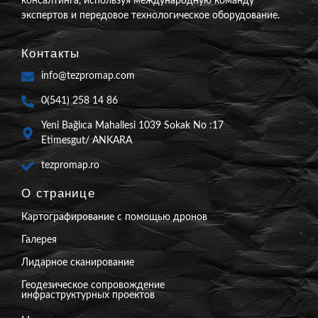
консалтинга, используя международную команду
экспертов и передовое технологическое оборудование.
Контакты
info@tezpromap.com
0(541) 258 14 86
Yeni Bağlıca Mahallesi 1039 Sokak No :17
Etimesgut/ ANKARA
tezpromap.ro
О странице
Картографирование с помощью дронов
Галерея
Лидарное сканирование
Геодезическое сопровождение
инфраструктурных проектов