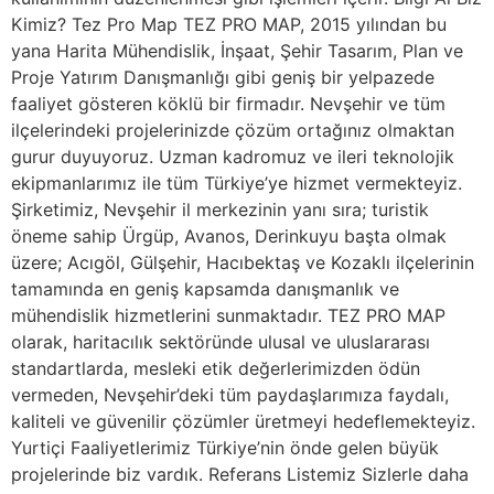
Kimiz? Tez Pro Map TEZ PRO MAP, 2015 yılından bu
yana Harita Mühendislik, İnşaat, Şehir Tasarım, Plan ve
Proje Yatırım Danışmanlığı gibi geniş bir yelpazede
faaliyet gösteren köklü bir firmadır. Nevşehir ve tüm
ilçelerindeki projelerinizde çözüm ortağınız olmaktan
gurur duyuyoruz. Uzman kadromuz ve ileri teknolojik
ekipmanlarımız ile tüm Türkiye’ye hizmet vermekteyiz.
Şirketimiz, Nevşehir il merkezinin yanı sıra; turistik
öneme sahip Ürgüp, Avanos, Derinkuyu başta olmak
üzere; Acıgöl, Gülşehir, Hacıbektaş ve Kozaklı ilçelerinin
tamamında en geniş kapsamda danışmanlık ve
mühendislik hizmetlerini sunmaktadır. TEZ PRO MAP
olarak, haritacılık sektöründe ulusal ve uluslararası
standartlarda, mesleki etik değerlerimizden ödün
vermeden, Nevşehir’deki tüm paydaşlarımıza faydalı,
kaliteli ve güvenilir çözümler üretmeyi hedeflemekteyiz.
Yurtiçi Faaliyetlerimiz Türkiye’nin önde gelen büyük
projelerinde biz vardık. Referans Listemiz Sizlerle daha