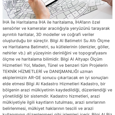
İHA İle Haritalama İHA ile haritalama, İHA’ların özel
sensörler ve kameralar aracılığıyla yeryüzünü tarayarak
ayrıntılı haritalar, 3D modeller ve coğrafi veriler
oluşturduğu bir süreçtir. Bilgi Al Batimetri Su Altı Ölçme
ve Haritalama Batimetri, su kütlelerinin (denizler, göller,
nehirler vb.) alt yüzeyinin derinliğini ve topografyasını
ölçme ve haritalama bilimidir. Bilgi Al Altyapı Ölçüm
Hizmetleri Yol, Maden, Tünel ve benzeri tüm Projelerin
TEKNİK HİZMETLERİ ve DANIŞMANLIĞI uzman
ekiplerimizin AR-GE sonucu çıkartacak en iyi sonuçları
elde etmesi Bilgi Al Kadastro Hizmetleri Kadastro, bir
bölgenin arazi mülkiyetinin kaydedildiği, düzenlendiği ve
yönetildiği bir sistemdir. Kadastro hizmetleri, arazi
mülkiyetiyle ilgili kayıtların tutulması, arazi sınırlarının
belirlenmesi, mülkiyet haklarının tescili ve arazi
kullanımının düzenlenmesi gibi işlemleri içerir. Bilgi Al Biz