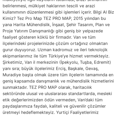
belirlenmesi, mülkiyet haklarının tescili ve arazi
kullanımının düzenlenmesi gibi işlemleri içerir. Bilgi Al Biz
Kimiz? Tez Pro Map TEZ PRO MAP, 2015 yılından bu
yana Harita Mühendislik, İnşaat, Şehir Tasarım, Plan ve
Proje Yatırım Danışmanlığı gibi geniş bir yelpazede
faaliyet gösteren köklü bir firmadır. Van ve tüm
ilçelerindeki projelerinizde çözüm ortağınız olmaktan
gurur duyuyoruz. Uzman kadromuz ve ileri teknolojik
ekipmanlarımız ile tüm Türkiye’ye hizmet vermekteyiz.
Şirketimiz, Van il merkezinin (İpekyolu, Tuşba, Edremit)
yanı sıra; büyük ilçelerimiz Erciş, Başkale, Gevaş,
Muradiye başta olmak üzere tüm ilçelerin tamamında en
geniş kapsamda danışmanlık ve mühendislik hizmetlerini
sunmaktadır. TEZ PRO MAP olarak, haritacılık
sektöründe ulusal ve uluslararası standartlarda, mesleki
etik değerlerimizden ödün vermeden, Van’daki tüm
paydaşlarımıza faydalı, kaliteli ve güvenilir çözümler
üretmeyi hedeflemekteyiz. Yurtiçi Faaliyetlerimiz