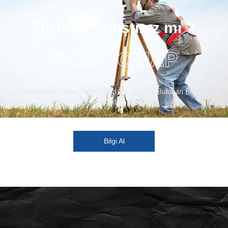
Bizimle Tanıştınız mı ?
TEZPROMAP
Hakkımızda Daha Detaylı Bilgi İçin Aşağıda Bulunan Bilgi Al
Butonuna Tıklaya Bilirsiniz.
Bilgi Al