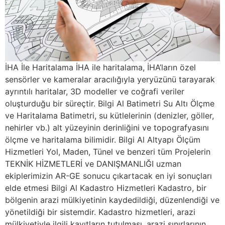
İHA İle Haritalama İHA ile haritalama, İHA’ların özel
sensörler ve kameralar aracılığıyla yeryüzünü tarayarak
ayrıntılı haritalar, 3D modeller ve coğrafi veriler
oluşturduğu bir süreçtir. Bilgi Al Batimetri Su Altı Ölçme
ve Haritalama Batimetri, su kütlelerinin (denizler, göller,
nehirler vb.) alt yüzeyinin derinliğini ve topografyasını
ölçme ve haritalama bilimidir. Bilgi Al Altyapı Ölçüm
Hizmetleri Yol, Maden, Tünel ve benzeri tüm Projelerin
TEKNİK HİZMETLERİ ve DANIŞMANLIĞI uzman
ekiplerimizin AR-GE sonucu çıkartacak en iyi sonuçları
elde etmesi Bilgi Al Kadastro Hizmetleri Kadastro, bir
bölgenin arazi mülkiyetinin kaydedildiği, düzenlendiği ve
yönetildiği bir sistemdir. Kadastro hizmetleri, arazi
mülkiyetiyle ilgili kayıtların tutulması, arazi sınırlarının