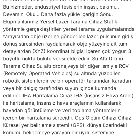
Bu hizmetler, endüstriyel tesislerin inşası, bakımı…
Devamını Oku… Daha fazla yükle İçeriğin Sonu.
Ekipmanlarımız Yersel Lazer Tarama Cihaz Statik
yöntemle gerçekleştirilen yersel tarama uygulamalarında
tarayıcıdan obje üzerine gönderilen lazer pulsunun gidiş
dönüş süresinden faydalanarak obje yüzeyine ait tüm
detaylardan (XYZ) koordinat bilgisi içeren çok yoğun 3
boyutlu nokta bulutu verisi elde edilir. Su Altı Dronu
Tarama Cihaz Su altı drone,veya bir diğer ismiyle ROV
(Remotely Operated Vehicles) su altında yüzebilen
robotik sistemlerdir ve bir operatör tarafından karadan
veya bir dalgıç tarafından suyun içinde kumanda
edilirler. İHA Haritalama Cihaz İHA (İnsansız Hava Aracı)
ile haritalama, insansız hava araçlarının kullanılarak
havadan görüntüleme ve veri toplama yöntemlerini
içeren bir haritalama sürecidir. Gps Ölçüm Cihazı Cihaz
Küresel yer belirleme sistemi (GPS), dünya üzerindeki
konumu belirlemeye yarayan bir uydu sistemine