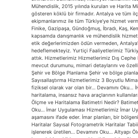
Mühendislik, 2015 yılında kurulan ve Harita Mü
gösteren köklü bir firmadır. Antalya ve tüm i
ekipmanlarımız ile tüm Türkiye’ye hizmet verme
Finike, Gazipaşa, Gündoğmuş, İbradı, Kaş, Kem
kapsamda danışmanlık ve mühendislik hizmetler
etik değerlerimizden ödün vermeden, Antalya’d
hedeflemekteyiz. Yurtiçi Faaliyetlerimiz Türk
attık. Hizmetlerimiz Hizmetlerimiz Dış Cephe 
mevcut durumunu, mimari detaylarını ve özell
Şehir ve Bölge Planlama Şehir ve bölge planl
Sayısallaştırma Hizmetlerimiz 3 Boyutlu Mimar
fiziksel olarak var olan bir… Devamını Oku… İH
haritalama, insansız hava araçlarının kullanı
Ölçme ve Haritalama Batimetri Nedir? Batimetri,
Oku… İmar Uygulaması Hizmetlerimiz İmar Uygu
aşamasını ifade eder. İmar planları, bir bölg
Haritalar Sayısal Fotogrametrik Haritalar Tabii
işlenerek üretilen… Devamını Oku… Altyapı Ölç