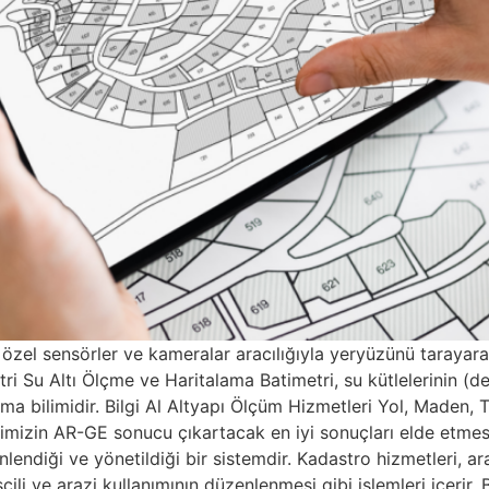
n özel sensörler ve kameralar aracılığıyla yeryüzünü tarayarak
tri Su Altı Ölçme ve Haritalama Batimetri, su kütlelerinin (den
ama bilimidir. Bilgi Al Altyapı Ölçüm Hizmetleri Yol, Maden,
in AR-GE sonucu çıkartacak en iyi sonuçları elde etmesi B
endiği ve yönetildiği bir sistemdir. Kadastro hizmetleri, arazi
escili ve arazi kullanımının düzenlenmesi gibi işlemleri içerir