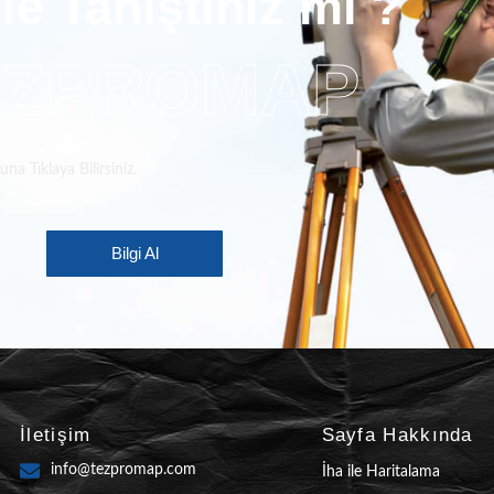
le Tanıştınız mı ?
EZPROMAP
a Tıklaya Bilirsiniz.
Bilgi Al
İletişim
Sayfa Hakkında
info@tezpromap.com
İha ile Haritalama