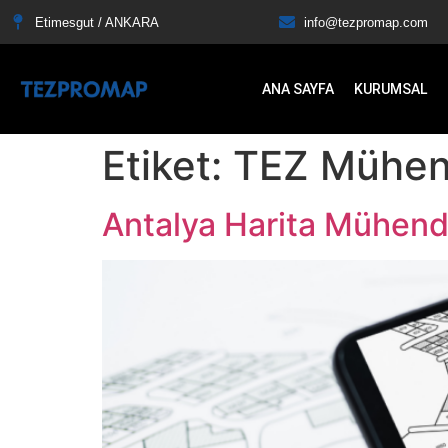
Etimesgut / ANKARA
info@tezpromap.com
ANA SAYFA
KURUMSAL
Etiket:
TEZ Mühend
Antalya Harita Mühendi