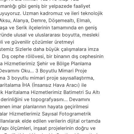
manlığı gibi geniş bir yelpazede faaliyet
 duyuyoruz. Uzman kadromuz ve ileri teknolojik
 Aksu, Alanya, Demre, Döşemealtı, Elmalı,
aşa ve Serik ilçelerinin tamamında en geniş
ünde ulusal ve uluslararası boyutta, mesleki
li ve güvenilir çözümler üretmeyi
istemiz Sizlerle daha büyük çalışmalara imza
Dış cephe rölövesi, bir binanın dış cephesinin
a Hizmetlerimiz Şehir ve Bölge Planlama
… Devamını Oku… 3 Boyutlu Mimari Proje
ma 3 boyutlu mimari proje sayısallaştırma,
aritalama İHA (İnsansız Hava Aracı) ile
k Haritalama Hizmetlerimiz Batimetri Su Altı
in derinliğini ve topografyasını… Devamını
nen imar planlarının hayata geçirilmesi
talar Hizmetlerimiz Sayısal Fotogrametrik
lanılarak elde edilen verilerin dijital ortamda
pı ölçümleri, inşaat projelerinin doğru ve