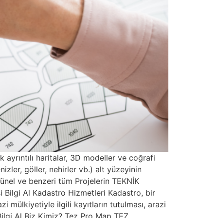
 ayrıntılı haritalar, 3D modeller ve coğrafi
izler, göller, nehirler vb.) alt yüzeyinin
 Tünel ve benzeri tüm Projelerin TEKNİK
ilgi Al Kadastro Hizmetleri Kadastro, bir
 mülkiyetiyle ilgili kayıtların tutulması, arazi
. Bilgi Al Biz Kimiz? Tez Pro Map TEZ