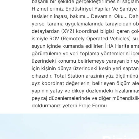
başarılı bir şekilde gerçekleştirilmesini sağl
Hizmetlerimiz Endüstiriyel Yapılar Ve Şantiye 
tesislerin inşası, bakımı… Devamını Oku… Daha
yersel tarama uygulamalarında tarayıcıdan ob
detaylardan (XYZ) koordinat bilgisi içeren çok
ismiyle ROV (Remotely Operated Vehicles) su a
suyun içinde kumanda edilirler. İHA Haritalama
görüntüleme ve veri toplama yöntemlerini içer
üzerindeki konumu belirlemeye yarayan bir uyd
için kişinin dünya üzerindeki kesin yeri sapta
cihazıdır. Total Station arazinin yüz ölçümün
xyz koordinat değerlerini belirleyen ölçüm alet
yapının yatay ve dikey düzlemdeki hizalanmasını
peyzaj düzenlemelerinde ve diğer mühendislik p
doldurmanız yeterli Proje Formu