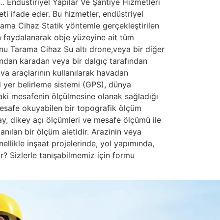
… Endüstiriyel Yapılar Ve Şantiye Hizmetleri
ti ifade eder. Bu hizmetler, endüstriyel
rama Cihaz Statik yöntemle gerçekleştirilen
n faydalanarak obje yüzeyine ait tüm
onu Tarama Cihaz Su altı drone,veya bir diğer
ından karadan veya bir dalgıç tarafından
va araçlarının kullanılarak havadan
 yer belirleme sistemi (GPS), dünya
daki mesafenin ölçülmesine olanak sağladığı
 mesafe okuyabilen bir topografik ölçüm
ay, dikey açı ölçümleri ve mesafe ölçümü ile
anılan bir ölçüm aletidir. Arazinin veya
ellikle inşaat projelerinde, yol yapımında,
r? Sizlerle tanışabilmemiz için formu