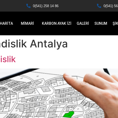
0(541) 258 14 86
0(541) 56
HARİTA
MİMARİ
KARBON AYAK İZİ
GALERİ
SUNUM
Şİ
islik Antalya
slik