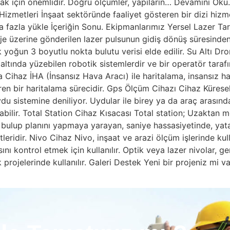
amak için önemlidir. Doğru ölçümler, yapıların… Devamını Oku
Hizmetleri İnşaat sektöründe faaliyet gösteren bir dizi hizme
 fazla yükle İçeriğin Sonu. Ekipmanlarımız Yersel Lazer Ta
je üzerine gönderilen lazer pulsunun gidiş dönüş süresinde
 yoğun 3 boyutlu nokta bulutu verisi elde edilir. Su Altı Dr
ltında yüzebilen robotik sistemlerdir ve bir operatör taraf
 Cihaz İHA (İnsansız Hava Aracı) ile haritalama, insansız ha
en bir haritalama sürecidir. Gps Ölçüm Cihazı Cihaz Küresel
u sistemine deniliyor. Uydular ile birey ya da araç arasın
nabilir. Total Station Cihaz Kısacası Total station; Uzaktan
ü bulup planını yapmaya yarayan, saniye hassasiyetinde, yat
leridir. Nivo Cihaz Nivo, inşaat ve arazi ölçüm işlerinde kull
 kontrol etmek için kullanılır. Optik veya lazer nivolar, gen
rojelerinde kullanılır. Galeri Destek Yeni bir projeniz mi va