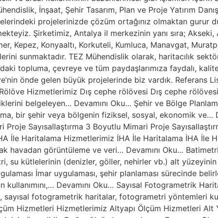
hendislik, İnşaat, Şehir Tasarım, Plan ve Proje Yatırım Danış
lçelerindeki projelerinizde çözüm ortağınız olmaktan gurur
kteyiz. Şirketimiz, Antalya il merkezinin yanı sıra; Akseki,
er, Kepez, Konyaaltı, Korkuteli, Kumluca, Manavgat, Muratp
ini sunmaktadır. TEZ Mühendislik olarak, haritacılık sektör
aki topluma, çevreye ve tüm paydaşlarımıza faydalı, kalite
iye’nin önde gelen büyük projelerinde biz vardık. Referans L
Rölöve Hizmetlerimiz Dış cephe rölövesi Dış cephe rölövesi 
iklerini belgeleyen… Devamını Oku… Şehir ve Bölge Planlam
ama, bir şehir veya bölgenin fiziksel, sosyal, ekonomik ve
i Proje Sayısallaştırma 3 Boyutlu Mimari Proje Sayısallaştır
A İle Haritalama Hizmetlerimiz İHA İle Haritalama İHA İle H
larak havadan görüntüleme ve veri… Devamını Oku… Batimetri
 su kütlelerinin (denizler, göller, nehirler vb.) alt yüzeyin
laması İmar uygulaması, şehir planlaması sürecinde belirle
enin kullanımını,… Devamını Oku… Sayısal Fotogrametrik Hari
, sayısal fotogrametrik haritalar, fotogrametri yöntemleri kul
üm Hizmetleri Hizmetlerimiz Altyapı Ölçüm Hizmetleri Alt Ya