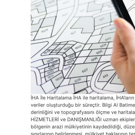
İHA İle Haritalama İHA ile haritalama, İHA’ları
veriler oluşturduğu bir süreçtir. Bilgi Al Batime
derinliğini ve topografyasını ölçme ve harital
HİZMETLERİ ve DANIŞMANLIĞI uzman ekiplerimiz
bölgenin arazi mülkiyetinin kaydedildiği, düzenl
sınırlarının belirlenmesi, mülkiyet haklarının t