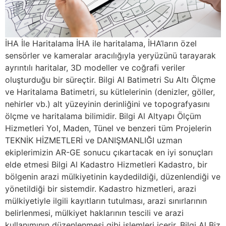
İHA İle Haritalama İHA ile haritalama, İHA’ların özel
sensörler ve kameralar aracılığıyla yeryüzünü tarayarak
ayrıntılı haritalar, 3D modeller ve coğrafi veriler
oluşturduğu bir süreçtir. Bilgi Al Batimetri Su Altı Ölçme
ve Haritalama Batimetri, su kütlelerinin (denizler, göller,
nehirler vb.) alt yüzeyinin derinliğini ve topografyasını
ölçme ve haritalama bilimidir. Bilgi Al Altyapı Ölçüm
Hizmetleri Yol, Maden, Tünel ve benzeri tüm Projelerin
TEKNİK HİZMETLERİ ve DANIŞMANLIĞI uzman
ekiplerimizin AR-GE sonucu çıkartacak en iyi sonuçları
elde etmesi Bilgi Al Kadastro Hizmetleri Kadastro, bir
bölgenin arazi mülkiyetinin kaydedildiği, düzenlendiği ve
yönetildiği bir sistemdir. Kadastro hizmetleri, arazi
mülkiyetiyle ilgili kayıtların tutulması, arazi sınırlarının
belirlenmesi, mülkiyet haklarının tescili ve arazi
kullanımının düzenlenmesi gibi işlemleri içerir. Bilgi Al Biz