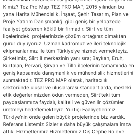
Kimiz? Tez Pro Map TEZ PRO MAP, 2015 yılından bu
yana Harita Mühendislik, İnşaat, Şehir Tasarım, Plan ve
Proje Yatırım Danışmanlığı gibi geniş bir yelpazede
faaliyet gösteren köklü bir firmadır. Siirt ve tüm
ilçelerindeki projelerinizde çözüm ortağınız olmaktan
gurur duyuyoruz. Uzman kadromuz ve ileri teknolojik
ekipmanlarımız ile tüm Türkiye’ye hizmet vermekteyiz.
Şirketimiz, Siirt il merkezinin yanı sıra; Baykan, Eruh,
Kurtalan, Pervari, Şirvan ve Tillo ilçelerinin tamamında en
geniş kapsamda danışmanlık ve mühendislik hizmetlerini
sunmaktadır. TEZ PRO MAP olarak, haritacılık
sektöründe ulusal ve uluslararası standartlarda, mesleki
etik değerlerimizden ödün vermeden, Siirt’teki tüm
paydaşlarımıza faydalı, kaliteli ve güvenilir çözümler
üretmeyi hedeflemekteyiz. Yurtiçi Faaliyetlerimiz
Türkiye’nin önde gelen büyük projelerinde biz vardık.
Referans Listemiz Sizlerle daha büyük çalışmalara imza
attık. Hizmetlerimiz Hizmetlerimiz Dış Cephe Rölöve