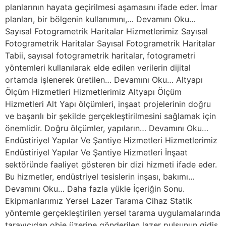
planlarının hayata geçirilmesi aşamasını ifade eder. İmar
planları, bir bölgenin kullanımını,… Devamını Oku…
Sayısal Fotogrametrik Haritalar Hizmetlerimiz Sayısal
Fotogrametrik Haritalar Sayısal Fotogrametrik Haritalar
Tabii, sayısal fotogrametrik haritalar, fotogrametri
yöntemleri kullanılarak elde edilen verilerin dijital
ortamda işlenerek üretilen… Devamını Oku… Altyapı
Ölçüm Hizmetleri Hizmetlerimiz Altyapı Ölçüm
Hizmetleri Alt Yapı ölçümleri, inşaat projelerinin doğru
ve başarılı bir şekilde gerçekleştirilmesini sağlamak için
önemlidir. Doğru ölçümler, yapıların… Devamını Oku…
Endüstiriyel Yapılar Ve Şantiye Hizmetleri Hizmetlerimiz
Endüstiriyel Yapılar Ve Şantiye Hizmetleri İnşaat
sektöründe faaliyet gösteren bir dizi hizmeti ifade eder.
Bu hizmetler, endüstriyel tesislerin inşası, bakımı…
Devamını Oku… Daha fazla yükle İçeriğin Sonu.
Ekipmanlarımız Yersel Lazer Tarama Cihaz Statik
yöntemle gerçekleştirilen yersel tarama uygulamalarında
tarayıcıdan obje üzerine gönderilen lazer pulsunun gidiş