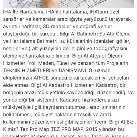
İHA İle Haritalama İHA ile haritalama, İHA’ların özel
sensörler ve kameralar aracılığıyla yeryüzünü tarayarak
ayrıntılı haritalar, 3D modeller ve coğrafi veriler
oluşturduğu bir süreçtir. Bilgi Al Batimetri Su Altı Ölçme
ve Haritalama Batimetri, su kütlelerinin (denizler, göller,
nehirler vb.) alt yüzeyinin derinliğini ve topografyasını
ölçme ve haritalama bilimidir. Bilgi Al Altyapı Ölçüm
Hizmetleri Yol, Maden, Tünel ve benzeri tüm Projelerin
TEKNİK HİZMETLERİ ve DANIŞMANLIĞI uzman
ekiplerimizin AR-GE sonucu çıkartacak en iyi sonuçları
elde etmesi Bilgi Al Kadastro Hizmetleri Kadastro, bir
bölgenin arazi mülkiyetinin kaydedildiği, düzenlendiği ve
yönetildiği bir sistemdir. Kadastro hizmetleri, arazi
mülkiyetiyle ilgili kayıtların tutulması, arazi sınırlarının
belirlenmesi, mülkiyet haklarının tescili ve arazi
kullanımının düzenlenmesi gibi işlemleri içerir. Bilgi Al Biz
Kimiz? Tez Pro Map TEZ PRO MAP, 2015 yılından bu
yana Harita Mühendislik, İnşaat, Şehir Tasarım, Plan ve