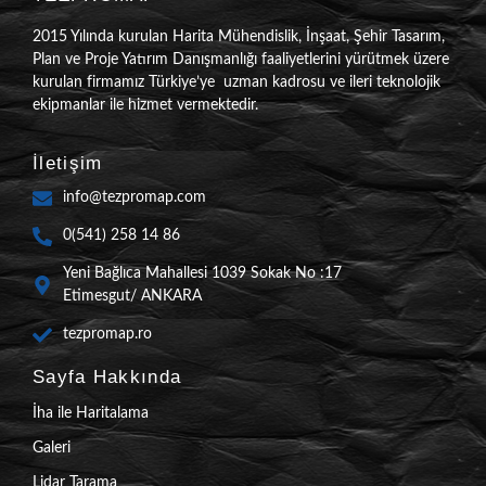
2015 Yılında kurulan Harita Mühendislik, İnşaat, Şehir Tasarım,
Plan ve Proje Yatırım Danışmanlığı faaliyetlerini yürütmek üzere
kurulan firmamız Türkiye’ye uzman kadrosu ve ileri teknolojik
ekipmanlar ile hizmet vermektedir.
İletişim
info@tezpromap.com
0(541) 258 14 86
Yeni Bağlıca Mahallesi 1039 Sokak No :17
Etimesgut/ ANKARA
tezpromap.ro
Sayfa Hakkında
İha ile Haritalama
Galeri
Lidar Tarama