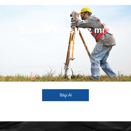
Bizimle Tanıştınız mı ?
TEZPROMAP
Hakkımızda Daha Detaylı Bilgi İçin Aşağıda Bulunan Bilgi Al
Butonuna Tıklaya Bilirsiniz.
Bilgi Al