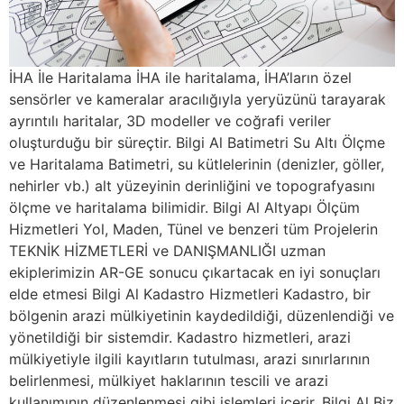
İHA İle Haritalama İHA ile haritalama, İHA’ların özel
sensörler ve kameralar aracılığıyla yeryüzünü tarayarak
ayrıntılı haritalar, 3D modeller ve coğrafi veriler
oluşturduğu bir süreçtir. Bilgi Al Batimetri Su Altı Ölçme
ve Haritalama Batimetri, su kütlelerinin (denizler, göller,
nehirler vb.) alt yüzeyinin derinliğini ve topografyasını
ölçme ve haritalama bilimidir. Bilgi Al Altyapı Ölçüm
Hizmetleri Yol, Maden, Tünel ve benzeri tüm Projelerin
TEKNİK HİZMETLERİ ve DANIŞMANLIĞI uzman
ekiplerimizin AR-GE sonucu çıkartacak en iyi sonuçları
elde etmesi Bilgi Al Kadastro Hizmetleri Kadastro, bir
bölgenin arazi mülkiyetinin kaydedildiği, düzenlendiği ve
yönetildiği bir sistemdir. Kadastro hizmetleri, arazi
mülkiyetiyle ilgili kayıtların tutulması, arazi sınırlarının
belirlenmesi, mülkiyet haklarının tescili ve arazi
kullanımının düzenlenmesi gibi işlemleri içerir. Bilgi Al Biz