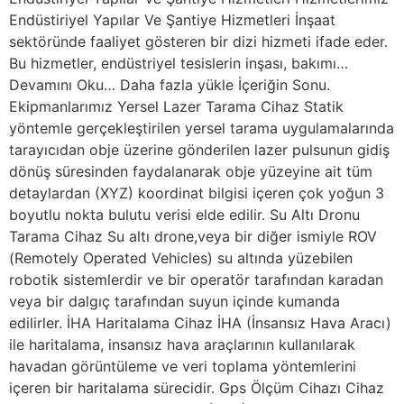
Endüstiriyel Yapılar Ve Şantiye Hizmetleri İnşaat
sektöründe faaliyet gösteren bir dizi hizmeti ifade eder.
Bu hizmetler, endüstriyel tesislerin inşası, bakımı…
Devamını Oku… Daha fazla yükle İçeriğin Sonu.
Ekipmanlarımız Yersel Lazer Tarama Cihaz Statik
yöntemle gerçekleştirilen yersel tarama uygulamalarında
tarayıcıdan obje üzerine gönderilen lazer pulsunun gidiş
dönüş süresinden faydalanarak obje yüzeyine ait tüm
detaylardan (XYZ) koordinat bilgisi içeren çok yoğun 3
boyutlu nokta bulutu verisi elde edilir. Su Altı Dronu
Tarama Cihaz Su altı drone,veya bir diğer ismiyle ROV
(Remotely Operated Vehicles) su altında yüzebilen
robotik sistemlerdir ve bir operatör tarafından karadan
veya bir dalgıç tarafından suyun içinde kumanda
edilirler. İHA Haritalama Cihaz İHA (İnsansız Hava Aracı)
ile haritalama, insansız hava araçlarının kullanılarak
havadan görüntüleme ve veri toplama yöntemlerini
içeren bir haritalama sürecidir. Gps Ölçüm Cihazı Cihaz