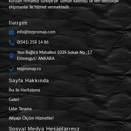
kurulan firmamız Türkiye’ye uzman kadrosu ve ileri teknolojik
ekipmanlar ile hizmet vermektedir.
İletişim
info@tezpromap.com
0(541) 258 14 86
Yeni Bağlıca Mahallesi 1039 Sokak No :17
Etimesgut/ ANKARA
tezpromap.ro
Sayfa Hakkında
İha ile Haritalama
Galeri
Lidar Tarama
Altyapı Ölçüm Hizmetleri
Sosyal Medya Hesaplarımız