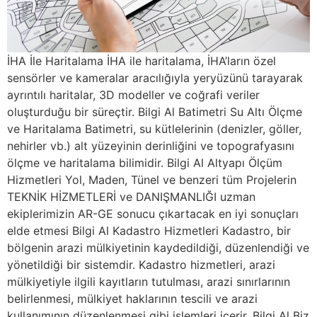
İHA İle Haritalama İHA ile haritalama, İHA’ların özel
sensörler ve kameralar aracılığıyla yeryüzünü tarayarak
ayrıntılı haritalar, 3D modeller ve coğrafi veriler
oluşturduğu bir süreçtir. Bilgi Al Batimetri Su Altı Ölçme
ve Haritalama Batimetri, su kütlelerinin (denizler, göller,
nehirler vb.) alt yüzeyinin derinliğini ve topografyasını
ölçme ve haritalama bilimidir. Bilgi Al Altyapı Ölçüm
Hizmetleri Yol, Maden, Tünel ve benzeri tüm Projelerin
TEKNİK HİZMETLERİ ve DANIŞMANLIĞI uzman
ekiplerimizin AR-GE sonucu çıkartacak en iyi sonuçları
elde etmesi Bilgi Al Kadastro Hizmetleri Kadastro, bir
bölgenin arazi mülkiyetinin kaydedildiği, düzenlendiği ve
yönetildiği bir sistemdir. Kadastro hizmetleri, arazi
mülkiyetiyle ilgili kayıtların tutulması, arazi sınırlarının
belirlenmesi, mülkiyet haklarının tescili ve arazi
kullanımının düzenlenmesi gibi işlemleri içerir. Bilgi Al Biz