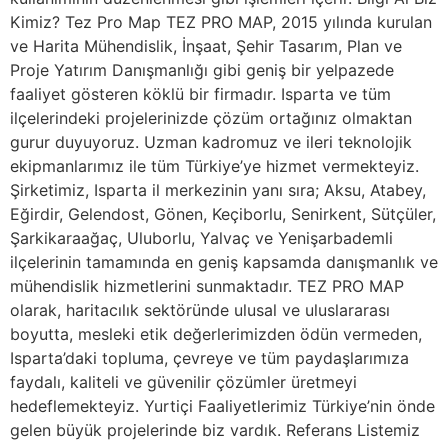
Kimiz? Tez Pro Map TEZ PRO MAP, 2015 yılında kurulan
ve Harita Mühendislik, İnşaat, Şehir Tasarım, Plan ve
Proje Yatırım Danışmanlığı gibi geniş bir yelpazede
faaliyet gösteren köklü bir firmadır. Isparta ve tüm
ilçelerindeki projelerinizde çözüm ortağınız olmaktan
gurur duyuyoruz. Uzman kadromuz ve ileri teknolojik
ekipmanlarımız ile tüm Türkiye’ye hizmet vermekteyiz.
Şirketimiz, Isparta il merkezinin yanı sıra; Aksu, Atabey,
Eğirdir, Gelendost, Gönen, Keçiborlu, Senirkent, Sütçüler,
Şarkikaraağaç, Uluborlu, Yalvaç ve Yenişarbademli
ilçelerinin tamamında en geniş kapsamda danışmanlık ve
mühendislik hizmetlerini sunmaktadır. TEZ PRO MAP
olarak, haritacılık sektöründe ulusal ve uluslararası
boyutta, mesleki etik değerlerimizden ödün vermeden,
Isparta’daki topluma, çevreye ve tüm paydaşlarımıza
faydalı, kaliteli ve güvenilir çözümler üretmeyi
hedeflemekteyiz. Yurtiçi Faaliyetlerimiz Türkiye’nin önde
gelen büyük projelerinde biz vardık. Referans Listemiz