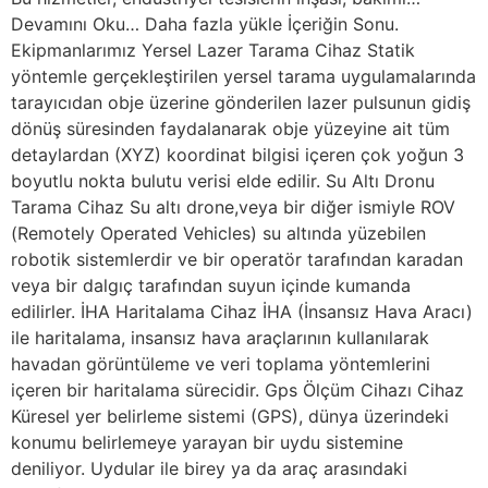
Devamını Oku… Daha fazla yükle İçeriğin Sonu.
Ekipmanlarımız Yersel Lazer Tarama Cihaz Statik
yöntemle gerçekleştirilen yersel tarama uygulamalarında
tarayıcıdan obje üzerine gönderilen lazer pulsunun gidiş
dönüş süresinden faydalanarak obje yüzeyine ait tüm
detaylardan (XYZ) koordinat bilgisi içeren çok yoğun 3
boyutlu nokta bulutu verisi elde edilir. Su Altı Dronu
Tarama Cihaz Su altı drone,veya bir diğer ismiyle ROV
(Remotely Operated Vehicles) su altında yüzebilen
robotik sistemlerdir ve bir operatör tarafından karadan
veya bir dalgıç tarafından suyun içinde kumanda
edilirler. İHA Haritalama Cihaz İHA (İnsansız Hava Aracı)
ile haritalama, insansız hava araçlarının kullanılarak
havadan görüntüleme ve veri toplama yöntemlerini
içeren bir haritalama sürecidir. Gps Ölçüm Cihazı Cihaz
Küresel yer belirleme sistemi (GPS), dünya üzerindeki
konumu belirlemeye yarayan bir uydu sistemine
deniliyor. Uydular ile birey ya da araç arasındaki