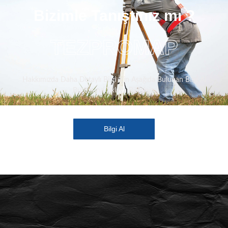
Bizimle Tanıştınız mı ?
TEZPROMAP
Hakkımızda Daha Detaylı Bilgi İçin Aşağıda Bulunan Bilgi Al
Butonuna Tıklaya Bilirsiniz.
Bilgi Al