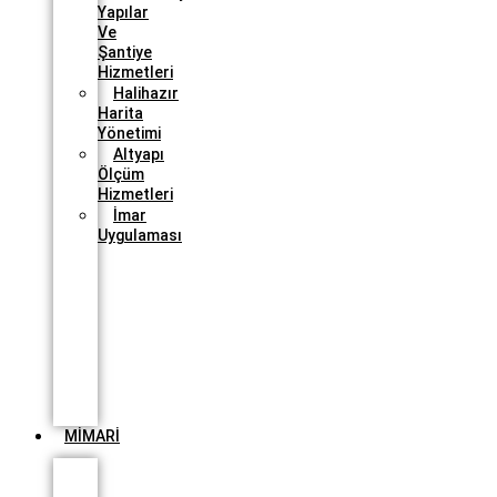
Yapılar
Ve
Şantiye
Hizmetleri
Halihazır
Harita
Yönetimi
Altyapı
Ölçüm
Hizmetleri
İmar
Uygulaması
Yenilenebilir
Enerji
Tesisleri
Dron
Denetimi
ve
Panel
Sağlığı
Ölçümü
MİMARİ
Planlama
Ve