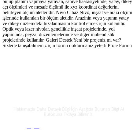
bulup planını yapmaya yarayan, saniye hassasiyetinde, yatay, dikey
açı ölçümleri ve mesafe ölçümü ile xyz koordinat değerlerini
belirleyen ölçüm aletleridir. Nivo Cihaz Nivo, inşaat ve arazi ölçüm
işlerinde kullanılan bir ölçüm aletidir. Arazinin veya yapının yatay
ve dikey düzlemdeki hizalanmasını kontrol etmek için kullanılır.
Optik veya lazer nivolar, genellikle inşaat projelerinde, yol
yapımında, peyzaj düzenlemelerinde ve diğer mühendislik
projelerinde kullanılır. Galeri Destek Yeni bir projeniz mi var?
Sizlerle tanışabilmemiz için formu doldurmanız yeterli Proje Formu
Bizimle Tanıştınız mı ?
TEZPROMAP
Hakkımızda Daha Detaylı Bilgi İçin Aşağıda Bulunan Bilgi Al
Butonuna Tıklaya Bilirsiniz.
Bilgi Al