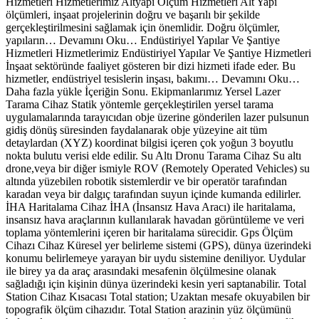
Hizmetleri Hizmetlerimiz Altyapı Ölçüm Hizmetleri Alt Yapı
ölçümleri, inşaat projelerinin doğru ve başarılı bir şekilde
gerçekleştirilmesini sağlamak için önemlidir. Doğru ölçümler,
yapıların… Devamını Oku… Endüstiriyel Yapılar Ve Şantiye
Hizmetleri Hizmetlerimiz Endüstiriyel Yapılar Ve Şantiye Hizmetleri
İnşaat sektöründe faaliyet gösteren bir dizi hizmeti ifade eder. Bu
hizmetler, endüstriyel tesislerin inşası, bakımı… Devamını Oku…
Daha fazla yükle İçeriğin Sonu. Ekipmanlarımız Yersel Lazer
Tarama Cihaz Statik yöntemle gerçekleştirilen yersel tarama
uygulamalarında tarayıcıdan obje üzerine gönderilen lazer pulsunun
gidiş dönüş süresinden faydalanarak obje yüzeyine ait tüm
detaylardan (XYZ) koordinat bilgisi içeren çok yoğun 3 boyutlu
nokta bulutu verisi elde edilir. Su Altı Dronu Tarama Cihaz Su altı
drone,veya bir diğer ismiyle ROV (Remotely Operated Vehicles) su
altında yüzebilen robotik sistemlerdir ve bir operatör tarafından
karadan veya bir dalgıç tarafından suyun içinde kumanda edilirler.
İHA Haritalama Cihaz İHA (İnsansız Hava Aracı) ile haritalama,
insansız hava araçlarının kullanılarak havadan görüntüleme ve veri
toplama yöntemlerini içeren bir haritalama sürecidir. Gps Ölçüm
Cihazı Cihaz Küresel yer belirleme sistemi (GPS), dünya üzerindeki
konumu belirlemeye yarayan bir uydu sistemine deniliyor. Uydular
ile birey ya da araç arasındaki mesafenin ölçülmesine olanak
sağladığı için kişinin dünya üzerindeki kesin yeri saptanabilir. Total
Station Cihaz Kısacası Total station; Uzaktan mesafe okuyabilen bir
topografik ölçüm cihazıdır. Total Station arazinin yüz ölçümünü