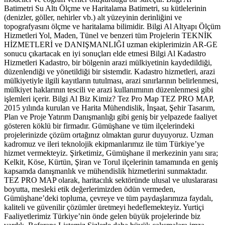
Batimetri Su Altı Ölçme ve Haritalama Batimetri, su kütlelerinin
(denizler, göller, nehirler vb.) alt yüzeyinin derinliğini ve
topografyasını ölçme ve haritalama bilimidir. Bilgi Al Altyapı Ölçüm
Hizmetleri Yol, Maden, Tünel ve benzeri tüm Projelerin TEKNİK
HİZMETLERİ ve DANIŞMANLIĞI uzman ekiplerimizin AR-GE
sonucu çıkartacak en iyi sonuçları elde etmesi Bilgi Al Kadastro
Hizmetleri Kadastro, bir bölgenin arazi mülkiyetinin kaydedildiği,
düzenlendiği ve yönetildiği bir sistemdir. Kadastro hizmetleri, arazi
mülkiyetiyle ilgili kayıtların tutulması, arazi sınırlarının belirlenmesi,
mülkiyet haklarının tescili ve arazi kullanımının düzenlenmesi gibi
işlemleri içerir. Bilgi Al Biz Kimiz? Tez Pro Map TEZ PRO MAP,
2015 yılında kurulan ve Harita Mühendislik, İnşaat, Şehir Tasarım,
Plan ve Proje Yatırım Danışmanlığı gibi geniş bir yelpazede faaliyet
gösteren köklü bir firmadır. Gümüşhane ve tüm ilçelerindeki
projelerinizde çözüm ortağınız olmaktan gurur duyuyoruz. Uzman
kadromuz ve ileri teknolojik ekipmanlarımız ile tüm Türkiye’ye
hizmet vermekteyiz. Şirketimiz, Gümüşhane il merkezinin yanı sıra;
Kelkit, Köse, Kürtün, Şiran ve Torul ilçelerinin tamamında en geniş
kapsamda danışmanlık ve mühendislik hizmetlerini sunmaktadır.
TEZ PRO MAP olarak, haritacılık sektöründe ulusal ve uluslararası
boyutta, mesleki etik değerlerimizden ödün vermeden,
Gümüşhane’deki topluma, çevreye ve tüm paydaşlarımıza faydalı,
kaliteli ve güvenilir çözümler üretmeyi hedeflemekteyiz. Yurtiçi
Faaliyetlerimiz Türkiye’nin önde gelen büyük projelerinde biz