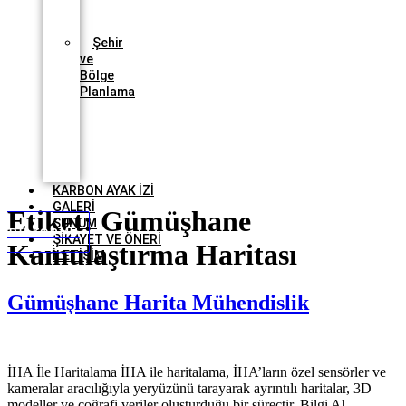
Proje
Takibi
Şehir
ve
Bölge
Planlama
3
Boyutlu
Mimari
Proje
Sayısallaştırma
KARBON AYAK İZİ
GALERİ
Etiket:
Gümüşhane
SUNUM
URU FORMU
ŞİKAYET VE ÖNERİ
Kamulaştırma Haritası
İLETİŞİM
Gümüşhane Harita Mühendislik
İHA İle Haritalama İHA ile haritalama, İHA’ların özel sensörler ve
kameralar aracılığıyla yeryüzünü tarayarak ayrıntılı haritalar, 3D
modeller ve coğrafi veriler oluşturduğu bir süreçtir. Bilgi Al