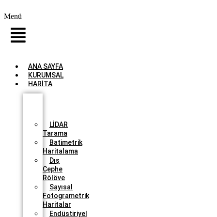
Menü
ANA SAYFA
KURUMSAL
HARİTA
İHA
İle
Haritalama
LİDAR
Tarama
Batimetrik
Haritalama
Dış
Cephe
Rölöve
Sayısal
Fotogrametrik
Haritalar
Endüstiriyel