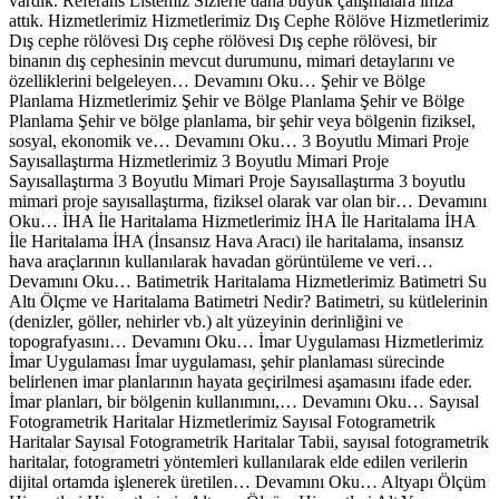
vardık. Referans Listemiz Sizlerle daha büyük çalışmalara imza
attık. Hizmetlerimiz Hizmetlerimiz Dış Cephe Rölöve Hizmetlerimiz
Dış cephe rölövesi Dış cephe rölövesi Dış cephe rölövesi, bir
binanın dış cephesinin mevcut durumunu, mimari detaylarını ve
özelliklerini belgeleyen… Devamını Oku… Şehir ve Bölge
Planlama Hizmetlerimiz Şehir ve Bölge Planlama Şehir ve Bölge
Planlama Şehir ve bölge planlama, bir şehir veya bölgenin fiziksel,
sosyal, ekonomik ve… Devamını Oku… 3 Boyutlu Mimari Proje
Sayısallaştırma Hizmetlerimiz 3 Boyutlu Mimari Proje
Sayısallaştırma 3 Boyutlu Mimari Proje Sayısallaştırma 3 boyutlu
mimari proje sayısallaştırma, fiziksel olarak var olan bir… Devamını
Oku… İHA İle Haritalama Hizmetlerimiz İHA İle Haritalama İHA
İle Haritalama İHA (İnsansız Hava Aracı) ile haritalama, insansız
hava araçlarının kullanılarak havadan görüntüleme ve veri…
Devamını Oku… Batimetrik Haritalama Hizmetlerimiz Batimetri Su
Altı Ölçme ve Haritalama Batimetri Nedir? Batimetri, su kütlelerinin
(denizler, göller, nehirler vb.) alt yüzeyinin derinliğini ve
topografyasını… Devamını Oku… İmar Uygulaması Hizmetlerimiz
İmar Uygulaması İmar uygulaması, şehir planlaması sürecinde
belirlenen imar planlarının hayata geçirilmesi aşamasını ifade eder.
İmar planları, bir bölgenin kullanımını,… Devamını Oku… Sayısal
Fotogrametrik Haritalar Hizmetlerimiz Sayısal Fotogrametrik
Haritalar Sayısal Fotogrametrik Haritalar Tabii, sayısal fotogrametrik
haritalar, fotogrametri yöntemleri kullanılarak elde edilen verilerin
dijital ortamda işlenerek üretilen… Devamını Oku… Altyapı Ölçüm