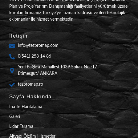
Plan ve Proje Yatırım Danışmanlığı faaliyetlerini yürütmek üzere
kurulan firmamız Türkiye’ye uzman kadrosu ve ileri teknolojik
ekipmanlar ile hizmet vermektedir.
İletişim
info@tezpromap.com
0(541) 258 14 86
Yeni Bağlıca Mahallesi 1039 Sokak No :17
Etimesgut/ ANKARA
tezpromap.ro
Sayfa Hakkında
İha ile Haritalama
Galeri
Lidar Tarama
Altyapı Ölçüm Hizmetleri