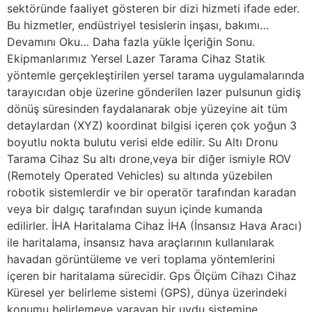
sektöründe faaliyet gösteren bir dizi hizmeti ifade eder.
Bu hizmetler, endüstriyel tesislerin inşası, bakımı…
Devamını Oku… Daha fazla yükle İçeriğin Sonu.
Ekipmanlarımız Yersel Lazer Tarama Cihaz Statik
yöntemle gerçekleştirilen yersel tarama uygulamalarında
tarayıcıdan obje üzerine gönderilen lazer pulsunun gidiş
dönüş süresinden faydalanarak obje yüzeyine ait tüm
detaylardan (XYZ) koordinat bilgisi içeren çok yoğun 3
boyutlu nokta bulutu verisi elde edilir. Su Altı Dronu
Tarama Cihaz Su altı drone,veya bir diğer ismiyle ROV
(Remotely Operated Vehicles) su altında yüzebilen
robotik sistemlerdir ve bir operatör tarafından karadan
veya bir dalgıç tarafından suyun içinde kumanda
edilirler. İHA Haritalama Cihaz İHA (İnsansız Hava Aracı)
ile haritalama, insansız hava araçlarının kullanılarak
havadan görüntüleme ve veri toplama yöntemlerini
içeren bir haritalama sürecidir. Gps Ölçüm Cihazı Cihaz
Küresel yer belirleme sistemi (GPS), dünya üzerindeki
konumu belirlemeye yarayan bir uydu sistemine