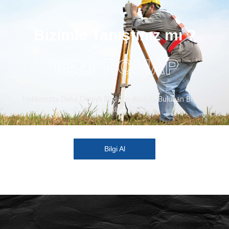
Bizimle Tanıştınız mı ?
TEZPROMAP
Hakkımızda Daha Detaylı Bilgi İçin Aşağıda Bulunan Bilgi Al
Butonuna Tıklaya Bilirsiniz.
Bilgi Al