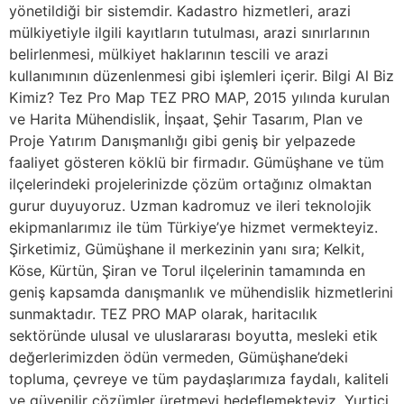
yönetildiği bir sistemdir. Kadastro hizmetleri, arazi
mülkiyetiyle ilgili kayıtların tutulması, arazi sınırlarının
belirlenmesi, mülkiyet haklarının tescili ve arazi
kullanımının düzenlenmesi gibi işlemleri içerir. Bilgi Al Biz
Kimiz? Tez Pro Map TEZ PRO MAP, 2015 yılında kurulan
ve Harita Mühendislik, İnşaat, Şehir Tasarım, Plan ve
Proje Yatırım Danışmanlığı gibi geniş bir yelpazede
faaliyet gösteren köklü bir firmadır. Gümüşhane ve tüm
ilçelerindeki projelerinizde çözüm ortağınız olmaktan
gurur duyuyoruz. Uzman kadromuz ve ileri teknolojik
ekipmanlarımız ile tüm Türkiye’ye hizmet vermekteyiz.
Şirketimiz, Gümüşhane il merkezinin yanı sıra; Kelkit,
Köse, Kürtün, Şiran ve Torul ilçelerinin tamamında en
geniş kapsamda danışmanlık ve mühendislik hizmetlerini
sunmaktadır. TEZ PRO MAP olarak, haritacılık
sektöründe ulusal ve uluslararası boyutta, mesleki etik
değerlerimizden ödün vermeden, Gümüşhane’deki
topluma, çevreye ve tüm paydaşlarımıza faydalı, kaliteli
ve güvenilir çözümler üretmeyi hedeflemekteyiz. Yurtiçi