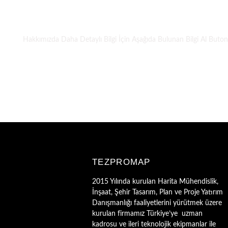
T
Hakkımızda Daha Detaylı Bilgi İçin Aşağıda Bulunan Bilgi Al Butonun
TEZPROMAP
2015 Yılında kurulan Harita Mühendislik,
İnşaat, Şehir Tasarım, Plan ve Proje Yatırım
Danışmanlığı faaliyetlerini yürütmek üzere
kurulan firmamız Türkiye’ye uzman
kadrosu ve ileri teknolojik ekipmanlar ile