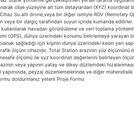
az Statik yöntemle gerçekleştirilen yersel tarama uygulama
anarak obje yüzeyine ait tüm detaylardan (XYZ) koordinat b
a Cihaz Su altı drone,veya bir diğer ismiyle ROV (Remotely O
an veya bir dalgıç tarafından suyun içinde kumanda edilirle
ın kullanılarak havadan görüntüleme ve veri toplama yöntemle
emi (GPS), dünya üzerindeki konumu belirlemeye yarayan bir 
anak sağladığı için kişinin dünya üzerindeki kesin yeri sapt
rafik ölçüm cihazıdır. Total Station arazinin yüz ölçümünü 
mesafe ölçümü ile xyz koordinat değerlerini belirleyen ölçüm 
Arazinin veya yapının yatay ve dikey düzlemdeki hizalanmasın
yol yapımında, peyzaj düzenlemelerinde ve diğer mühendislik p
 formu doldurmanız yeterli Proje Formu
le Tanıştınız mı ?