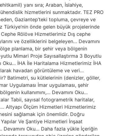
itkamil) yanı sıra; Araban, İslahiye,
ühendislik hizmetlerini sunmaktadır. TEZ PRO
rmeden, Gaziantep’teki topluma, çevreye ve
iz Türkiye’nin önde gelen büyük projelerinde
ış Cephe Rölöve Hizmetlerimiz Dış cephe
larını ve özelliklerini belgeleyen… Devamını
lge planlama, bir şehir veya bölgenin
yutlu Mimari Proje Sayısallaştırma 3 Boyutlu
ını Oku… İHA İle Haritalama Hizmetlerimiz İHA
anılarak havadan görüntüleme ve veri…
Batimetri, su kütlelerinin (denizler, göller,
İmar Uygulaması İmar uygulaması, şehir
ir bölgenin kullanımını,… Devamını Oku…
ar Tabii, sayısal fotogrametrik haritalar,
ku… Altyapı Ölçüm Hizmetleri Hizmetlerimiz
lmesini sağlamak için önemlidir. Doğru
Yapılar Ve Şantiye Hizmetleri İnşaat
ımı… Devamını Oku… Daha fazla yükle İçeriğin