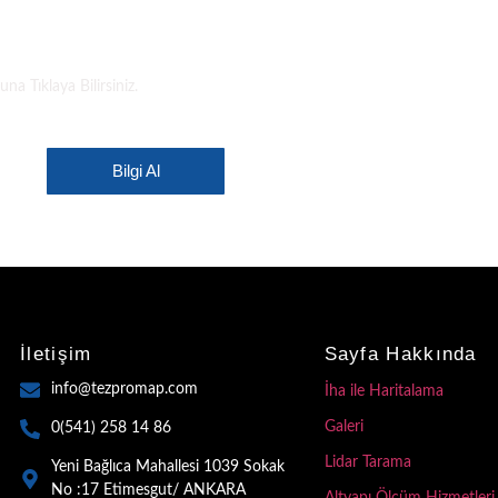
EZPROMAP
a Tıklaya Bilirsiniz.
Bilgi Al
İletişim
Sayfa Hakkında
info@tezpromap.com
İha ile Haritalama
Galeri
0(541) 258 14 86
Lidar Tarama
Yeni Bağlıca Mahallesi 1039 Sokak
No :17 Etimesgut/ ANKARA