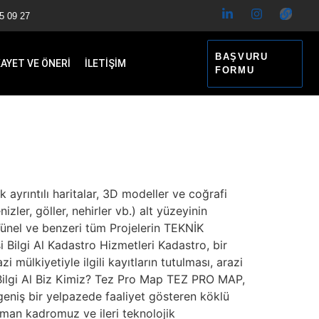
5 09 27
BAŞVURU
KAYET VE ÖNERİ
İLETİŞİM
FORMU
 ayrıntılı haritalar, 3D modeller ve coğrafi
izler, göller, nehirler vb.) alt yüzeyinin
 Tünel ve benzeri tüm Projelerin TEKNİK
ilgi Al Kadastro Hizmetleri Kadastro, bir
 mülkiyetiyle ilgili kayıtların tutulması, arazi
ir. Bilgi Al Biz Kimiz? Tez Pro Map TEZ PRO MAP,
 geniş bir yelpazede faaliyet gösteren köklü
zman kadromuz ve ileri teknolojik