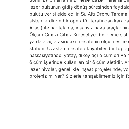
Sonu. Ekipmanlarımız Yersel Lazer Tarama Cih
lazer pulsunun gidiş dönüş süresinden faydal
bulutu verisi elde edilir. Su Altı Dronu Taram
sistemlerdir ve bir operatör tarafından karad
Aracı) ile haritalama, insansız hava araçların
Ölçüm Cihazı Cihaz Küresel yer belirleme sist
ya da araç arasındaki mesafenin ölçülmesine ol
station; Uzaktan mesafe okuyabilen bir topog
hassasiyetinde, yatay, dikey açı ölçümleri ve 
ölçüm işlerinde kullanılan bir ölçüm aletidir. 
lazer nivolar, genellikle inşaat projelerinde, 
projeniz mi var? Sizlerle tanışabilmemiz için
Bizim