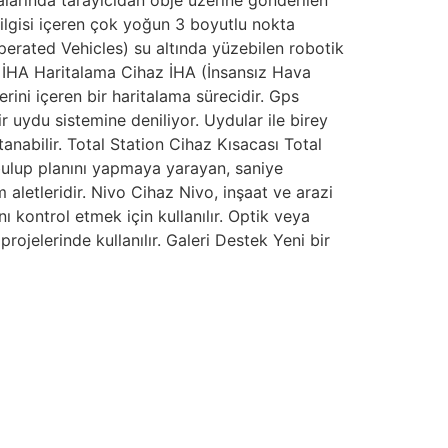
larında tarayıcıdan obje üzerine gönderilen
ilgisi içeren çok yoğun 3 boyutlu nokta
perated Vehicles) su altında yüzebilen robotik
r. İHA Haritalama Cihaz İHA (İnsansız Hava
rini içeren bir haritalama sürecidir. Gps
uydu sistemine deniliyor. Uydular ile birey
anabilir. Total Station Cihaz Kısacası Total
bulup planını yapmaya yarayan, saniye
aletleridir. Nivo Cihaz Nivo, inşaat ve arazi
ı kontrol etmek için kullanılır. Optik veya
rojelerinde kullanılır. Galeri Destek Yeni bir