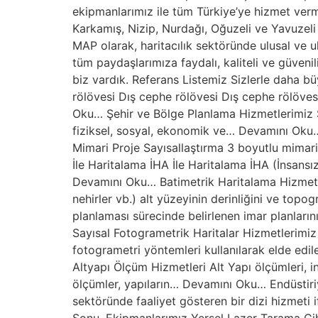
ekipmanlarımız ile tüm Türkiye’ye hizmet verme
Karkamış, Nizip, Nurdağı, Oğuzeli ve Yavuzel
MAP olarak, haritacılık sektöründe ulusal ve 
tüm paydaşlarımıza faydalı, kaliteli ve güveni
biz vardık. Referans Listemiz Sizlerle daha 
rölövesi Dış cephe rölövesi Dış cephe rölöves
Oku… Şehir ve Bölge Planlama Hizmetlerimiz Ş
fiziksel, sosyal, ekonomik ve… Devamını Oku…
Mimari Proje Sayısallaştırma 3 boyutlu mimari
İle Haritalama İHA İle Haritalama İHA (İnsansı
Devamını Oku… Batimetrik Haritalama Hizmetleri
nehirler vb.) alt yüzeyinin derinliğini ve t
planlaması sürecinde belirlenen imar planların
Sayısal Fotogrametrik Haritalar Hizmetlerimiz 
fotogrametri yöntemleri kullanılarak elde edi
Altyapı Ölçüm Hizmetleri Alt Yapı ölçümleri, in
ölçümler, yapıların… Devamını Oku… Endüstiriy
sektöründe faaliyet gösteren bir dizi hizmeti 