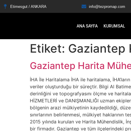
Etimesgut / ANKARA
info@tezpromap.com
ANA SAYFA
KURUMSAL
Etiket:
Gaziantep 
Gaziantep Harita Mühe
İHA İle Haritalama İHA ile haritalama, İHA’ları
veriler oluşturduğu bir süreçtir. Bilgi Al Batime
derinliğini ve topografyasını ölçme ve harital
HİZMETLERİ ve DANIŞMANLIĞI uzman ekiplerimiz
bölgenin arazi mülkiyetinin kaydedildiği, düzenl
sınırlarının belirlenmesi, mülkiyet haklarının 
2015 yılında kurulan ve Harita Mühendislik, İn
bir firmadır. Gaziantep ve tüm ilçelerindeki 