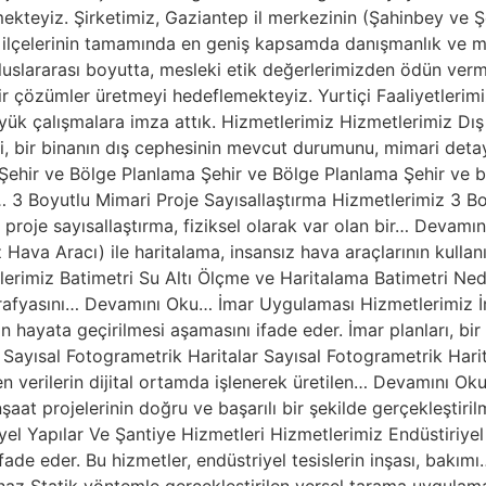
kteyiz. Şirketimiz, Gaziantep il merkezinin (Şahinbey ve Şeh
i ilçelerinin tamamında en geniş kapsamda danışmanlık ve m
uluslararası boyutta, mesleki etik değerlerimizden ödün ve
lir çözümler üretmeyi hedeflemekteyiz. Yurtiçi Faaliyetlerim
büyük çalışmalara imza attık. Hizmetlerimiz Hizmetlerimiz D
i, bir binanın dış cephesinin mevcut durumunu, mimari detay
ehir ve Bölge Planlama Şehir ve Bölge Planlama Şehir ve bö
 3 Boyutlu Mimari Proje Sayısallaştırma Hizmetlerimiz 3 Bo
 proje sayısallaştırma, fiziksel olarak var olan bir… Devam
z Hava Aracı) ile haritalama, insansız hava araçlarının kull
miz Batimetri Su Altı Ölçme ve Haritalama Batimetri Nedir? 
opografyasını… Devamını Oku… İmar Uygulaması Hizmetlerimiz 
ın hayata geçirilmesi aşamasını ifade eder. İmar planları, b
Sayısal Fotogrametrik Haritalar Sayısal Fotogrametrik Harital
len verilerin dijital ortamda işlenerek üretilen… Devamını O
şaat projelerinin doğru ve başarılı bir şekilde gerçekleştiri
el Yapılar Ve Şantiye Hizmetleri Hizmetlerimiz Endüstiriyel 
ifade eder. Bu hizmetler, endüstriyel tesislerin inşası, bak