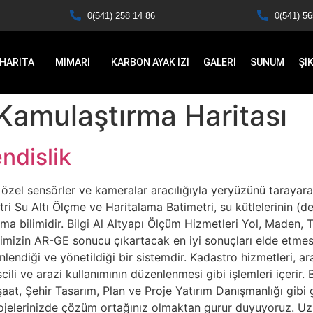
0(541) 258 14 86
0(541) 56
HARİTA
MİMARİ
KARBON AYAK İZİ
GALERİ
SUNUM
Şİ
Kamulaştırma Haritası
ndislik
n özel sensörler ve kameralar aracılığıyla yeryüzünü tarayarak
tri Su Altı Ölçme ve Haritalama Batimetri, su kütlelerinin (den
ama bilimidir. Bilgi Al Altyapı Ölçüm Hizmetleri Yol, Maden,
in AR-GE sonucu çıkartacak en iyi sonuçları elde etmesi B
endiği ve yönetildiği bir sistemdir. Kadastro hizmetleri, arazi
tescili ve arazi kullanımının düzenlenmesi gibi işlemleri içer
şaat, Şehir Tasarım, Plan ve Proje Yatırım Danışmanlığı gibi
projelerinizde çözüm ortağınız olmaktan gurur duyuyoruz. U