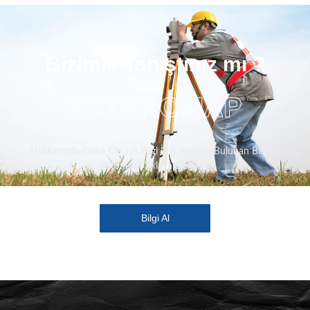
Bizimle Tanıştınız mı ?
TEZPROMAP
Hakkımızda Daha Detaylı Bilgi İçin Aşağıda Bulunan Bilgi Al
Butonuna Tıklaya Bilirsiniz.
Bilgi Al