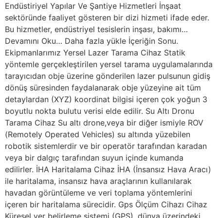
Endüstiriyel Yapılar Ve Şantiye Hizmetleri İnşaat
sektöründe faaliyet gösteren bir dizi hizmeti ifade eder.
Bu hizmetler, endüstriyel tesislerin inşası, bakımı…
Devamını Oku… Daha fazla yükle İçeriğin Sonu.
Ekipmanlarımız Yersel Lazer Tarama Cihaz Statik
yöntemle gerçekleştirilen yersel tarama uygulamalarında
tarayıcıdan obje üzerine gönderilen lazer pulsunun gidiş
dönüş süresinden faydalanarak obje yüzeyine ait tüm
detaylardan (XYZ) koordinat bilgisi içeren çok yoğun 3
boyutlu nokta bulutu verisi elde edilir. Su Altı Dronu
Tarama Cihaz Su altı drone,veya bir diğer ismiyle ROV
(Remotely Operated Vehicles) su altında yüzebilen
robotik sistemlerdir ve bir operatör tarafından karadan
veya bir dalgıç tarafından suyun içinde kumanda
edilirler. İHA Haritalama Cihaz İHA (İnsansız Hava Aracı)
ile haritalama, insansız hava araçlarının kullanılarak
havadan görüntüleme ve veri toplama yöntemlerini
içeren bir haritalama sürecidir. Gps Ölçüm Cihazı Cihaz
Küresel yer belirleme sistemi (GPS), dünya üzerindeki