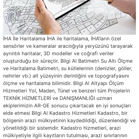
İHA İle Haritalama İHA ile haritalama, İHA’ların özel
sensörler ve kameralar aracılığıyla yeryüzünü tarayarak
ayrıntılı haritalar, 3D modeller ve coğrafi veriler
oluşturduğu bir süreçtir. Bilgi Al Batimetri Su Altı Ölçme
ve Haritalama Batimetri, su kütlelerinin (denizler, göller,
nehirler vb.) alt yüzeyinin derinliğini ve topografyasını
ölçme ve haritalama bilimidir. Bilgi Al Altyapı Ölçüm
Hizmetleri Yol, Maden, Tünel ve benzeri tüm Projelerin
TEKNİK HİZMETLERİ ve DANIŞMANLIĞI uzman
ekiplerimizin AR-GE sonucu çıkartacak en iyi sonuçları
elde etmesi Bilgi Al Kadastro Hizmetleri Kadastro, bir
bölgenin arazi mülkiyetinin kaydedildiği, düzenlendiği ve
yönetildiği bir sistemdir. Kadastro hizmetleri, arazi
mülkiyetiyle ilgili kayıtların tutulması, arazi sınırlarının