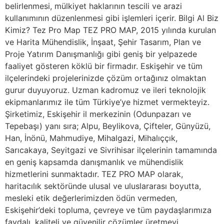
belirlenmesi, mülkiyet haklarının tescili ve arazi
kullanımının düzenlenmesi gibi işlemleri içerir. Bilgi Al Biz
Kimiz? Tez Pro Map TEZ PRO MAP, 2015 yılında kurulan
ve Harita Mühendislik, İnşaat, Şehir Tasarım, Plan ve
Proje Yatırım Danışmanlığı gibi geniş bir yelpazede
faaliyet gösteren köklü bir firmadır. Eskişehir ve tüm
ilçelerindeki projelerinizde çözüm ortağınız olmaktan
gurur duyuyoruz. Uzman kadromuz ve ileri teknolojik
ekipmanlarımız ile tüm Türkiye’ye hizmet vermekteyiz.
Şirketimiz, Eskişehir il merkezinin (Odunpazarı ve
Tepebaşı) yanı sıra; Alpu, Beylikova, Çifteler, Günyüzü,
Han, İnönü, Mahmudiye, Mihalgazi, Mihalıççık,
Sarıcakaya, Seyitgazi ve Sivrihisar ilçelerinin tamamında
en geniş kapsamda danışmanlık ve mühendislik
hizmetlerini sunmaktadır. TEZ PRO MAP olarak,
haritacılık sektöründe ulusal ve uluslararası boyutta,
mesleki etik değerlerimizden ödün vermeden,
Eskişehir’deki topluma, çevreye ve tüm paydaşlarımıza
faydalı, kaliteli ve güvenilir çözümler üretmeyi