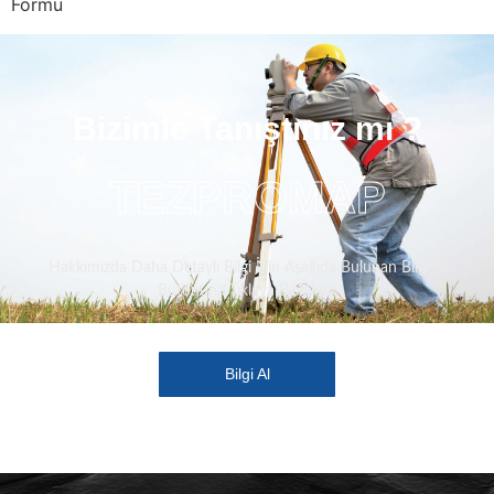
Formu
Bizimle Tanıştınız mı ?
TEZPROMAP
Hakkımızda Daha Detaylı Bilgi İçin Aşağıda Bulunan Bilgi Al
Butonuna Tıklaya Bilirsiniz.
Bilgi Al