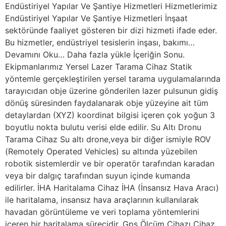
Endüstiriyel Yapılar Ve Şantiye Hizmetleri Hizmetlerimiz
Endüstiriyel Yapılar Ve Şantiye Hizmetleri İnşaat
sektöründe faaliyet gösteren bir dizi hizmeti ifade eder.
Bu hizmetler, endüstriyel tesislerin inşası, bakımı…
Devamını Oku… Daha fazla yükle İçeriğin Sonu.
Ekipmanlarımız Yersel Lazer Tarama Cihaz Statik
yöntemle gerçekleştirilen yersel tarama uygulamalarında
tarayıcıdan obje üzerine gönderilen lazer pulsunun gidiş
dönüş süresinden faydalanarak obje yüzeyine ait tüm
detaylardan (XYZ) koordinat bilgisi içeren çok yoğun 3
boyutlu nokta bulutu verisi elde edilir. Su Altı Dronu
Tarama Cihaz Su altı drone,veya bir diğer ismiyle ROV
(Remotely Operated Vehicles) su altında yüzebilen
robotik sistemlerdir ve bir operatör tarafından karadan
veya bir dalgıç tarafından suyun içinde kumanda
edilirler. İHA Haritalama Cihaz İHA (İnsansız Hava Aracı)
ile haritalama, insansız hava araçlarının kullanılarak
havadan görüntüleme ve veri toplama yöntemlerini
içeren bir haritalama sürecidir. Gps Ölçüm Cihazı Cihaz