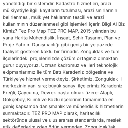
yönetildiği bir sistemdir. Kadastro hizmetleri, arazi
mülkiyetiyle ilgili kayıtların tutulması, arazi sınırlarının
belirlenmesi, mülkiyet haklarının tescili ve arazi
kullanımının düzenlenmesi gibi işlemleri içerir. Bilgi Al Biz
Kimiz? Tez Pro Map TEZ PRO MAP, 2015 yılından bu
yana Harita Mühendislik, İnşaat, Şehir Tasarım, Plan ve
Proje Yatırım Danışmanlığı gibi geniş bir yelpazede
faaliyet gösteren köklü bir firmadır. Zonguldak ve tüm
ilçelerindeki projelerinizde çözüm ortağınız olmaktan
gurur duyuyoruz. Uzman kadromuz ve ileri teknolojik
ekipmanlarımız ile tüm Batı Karadeniz bölgesine ve
Türkiye’ye hizmet vermekteyiz. Şirketimiz, Zonguldak il
merkezinin yanı sıra; büyük sanayi ilçelerimiz Karadeniz
Ereğli, Çaycuma, Devrek başta olmak üzere; Alaplı,
Gökçebey, Kilimli ve Kozlu ilçelerinin tamamında en
geniş kapsamda danışmanlık ve mühendislik hizmetlerini
sunmaktadır. TEZ PRO MAP olarak, haritacılık
sektöründe ulusal ve uluslararası standartlarda, mesleki
etik değerlerimizden ödün vermeden, Zonguldak’taki