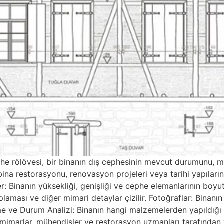
e rölövesi, bir binanın dış cephesinin mevcut durumunu, mim
ina restorasyonu, renovasyon projeleri veya tarihi yapıların
er: Binanın yüksekliği, genişliği ve cephe elemanlarının boyutla
aması ve diğer mimari detaylar çizilir. Fotoğraflar: Binanın f
me ve Durum Analizi: Binanın hangi malzemelerden yapıldığ
, mimarlar, mühendisler ve restorasyon uzmanları tarafından ya