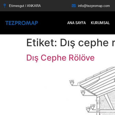
Etimesgut / ANKARA
info@tezpromap.com
ANA SAYFA
KURUMSAL
Etiket:
Dış cephe 
Dış Cephe Rölöve