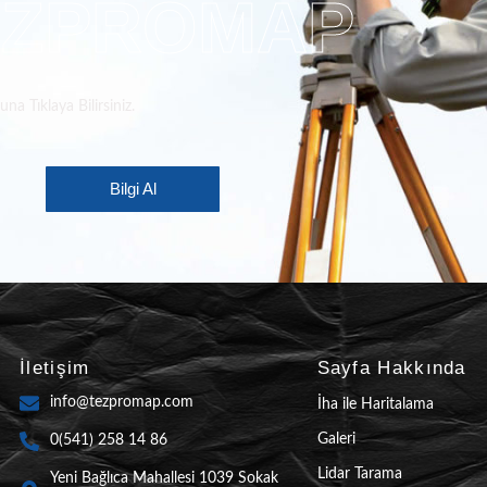
EZPROMAP
a Tıklaya Bilirsiniz.
Bilgi Al
İletişim
Sayfa Hakkında
info@tezpromap.com
İha ile Haritalama
Galeri
0(541) 258 14 86
Lidar Tarama
Yeni Bağlıca Mahallesi 1039 Sokak