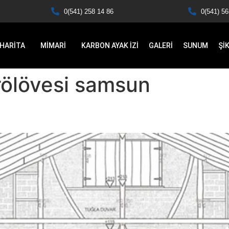
0(541) 258 14 86
0(541) 56
HARİTA
MİMARİ
KARBON AYAK İZİ
GALERİ
SUNUM
Şİ
rölövesi samsun