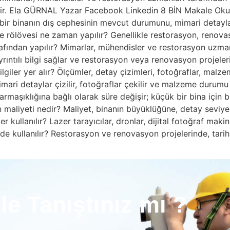
ilir. Ela GÜRNAL Yazar Facebook Linkedin 8 BİN Makale Oku
bir binanın dış cephesinin mevcut durumunu, mimari detaylar
e rölövesi ne zaman yapılır? Genellikle restorasyon, renovas
rafından yapılır? Mimarlar, mühendisler ve restorasyon uzmanl
rıntılı bilgi sağlar ve restorasyon veya renovasyon projele
iler yer alır? Ölçümler, detay çizimleri, fotoğraflar, malzeme
mimari detaylar çizilir, fotoğraflar çekilir ve malzeme durumu
aşıklığına bağlı olarak süre değişir; küçük bir bina için bi
n maliyeti nedir? Maliyet, binanın büyüklüğüne, detay seviyes
r kullanılır? Lazer tarayıcılar, dronlar, dijital fotoğraf makin
lerde kullanılır? Restorasyon ve renovasyon projelerinde, tar
le Tanıştınız mı ?