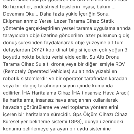
Bu hizmetler, endüstriyel tesislerin inşası, bakımı…
Devamını Oku… Daha fazla yükle İçeriğin Sonu.
Ekipmanlarımız Yersel Lazer Tarama Cihaz Statik
yöntemle gerçekleştirilen yersel tarama uygulamalarında
tarayıcıdan obje üzerine gönderilen lazer pulsunun gidiş
dönüş süresinden faydalanarak obje yüzeyine ait tüm
detaylardan (XYZ) koordinat bilgisi içeren çok yoğun 3
boyutlu nokta bulutu verisi elde edilir. Su Altı Dronu
Tarama Cihaz Su altı drone,veya bir diğer ismiyle ROV
(Remotely Operated Vehicles) su altında yüzebilen
robotik sistemlerdir ve bir operatör tarafından karadan
veya bir dalgıç tarafından suyun içinde kumanda
edilirler. İHA Haritalama Cihaz İHA (İnsansız Hava Aracı)
ile haritalama, insansız hava araçlarının kullanılarak
havadan görüntüleme ve veri toplama yöntemlerini
içeren bir haritalama sürecidir. Gps Ölçüm Cihazı Cihaz
Küresel yer belirleme sistemi (GPS), dünya üzerindeki
konumu belirlemeye yarayan bir uydu sistemine