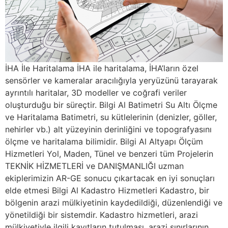
İHA İle Haritalama İHA ile haritalama, İHA’ların özel
sensörler ve kameralar aracılığıyla yeryüzünü tarayarak
ayrıntılı haritalar, 3D modeller ve coğrafi veriler
oluşturduğu bir süreçtir. Bilgi Al Batimetri Su Altı Ölçme
ve Haritalama Batimetri, su kütlelerinin (denizler, göller,
nehirler vb.) alt yüzeyinin derinliğini ve topografyasını
ölçme ve haritalama bilimidir. Bilgi Al Altyapı Ölçüm
Hizmetleri Yol, Maden, Tünel ve benzeri tüm Projelerin
TEKNİK HİZMETLERİ ve DANIŞMANLIĞI uzman
ekiplerimizin AR-GE sonucu çıkartacak en iyi sonuçları
elde etmesi Bilgi Al Kadastro Hizmetleri Kadastro, bir
bölgenin arazi mülkiyetinin kaydedildiği, düzenlendiği ve
yönetildiği bir sistemdir. Kadastro hizmetleri, arazi
mülkiyetiyle ilgili kayıtların tutulması, arazi sınırlarının