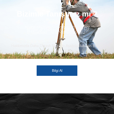
Bizimle Tanıştınız mı ?
TEZPROMAP
Hakkımızda Daha Detaylı Bilgi İçin Aşağıda Bulunan Bilgi Al
Butonuna Tıklaya Bilirsiniz.
Bilgi Al