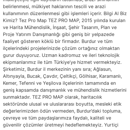
belirlenmesi, mülkiyet haklarının tescili ve arazi
kullanımının düzenlenmesi gibi işlemleri içerir. Bilgi Al Biz
Kimiz? Tez Pro Map TEZ PRO MAP, 2015 yılında kurulan
ve Harita Mühendislik, İnşaat, Şehir Tasarım, Plan ve
Proje Yatırım Danışmanlığı gibi geniş bir yelpazede
faaliyet gösteren köklü bir firmadır. Burdur ve tüm
ilçelerindeki projelerinizde çözüm ortağınız olmaktan
gurur duyuyoruz. Uzman kadromuz ve ileri teknolojik
ekipmanlarımız ile tüm Türkiye’ye hizmet vermekteyiz.
Şirketimiz, Burdur il merkezinin yanı sıra; Ağlasun,
Altınyayla, Bucak, Çavdır, Çeltikçi, Gölhisar, Karamanlı,
Kemer, Tefenni ve Yeşilova ilçelerinin tamamında en
geniş kapsamda danışmanlık ve mühendislik hizmetlerini
sunmaktadır. TEZ PRO MAP olarak, haritacılık
sektöründe ulusal ve uluslararası boyutta, mesleki etik
değerlerimizden ödün vermeden, Burdur’daki topluma,
çevreye ve tüm paydaşlarımıza faydalı, kaliteli ve
güvenilir çözümler üretmeyi hedeflemekteyiz. Yurtiçi