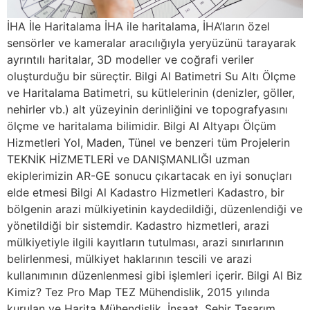
İHA İle Haritalama İHA ile haritalama, İHA’ların özel
sensörler ve kameralar aracılığıyla yeryüzünü tarayarak
ayrıntılı haritalar, 3D modeller ve coğrafi veriler
oluşturduğu bir süreçtir. Bilgi Al Batimetri Su Altı Ölçme
ve Haritalama Batimetri, su kütlelerinin (denizler, göller,
nehirler vb.) alt yüzeyinin derinliğini ve topografyasını
ölçme ve haritalama bilimidir. Bilgi Al Altyapı Ölçüm
Hizmetleri Yol, Maden, Tünel ve benzeri tüm Projelerin
TEKNİK HİZMETLERİ ve DANIŞMANLIĞI uzman
ekiplerimizin AR-GE sonucu çıkartacak en iyi sonuçları
elde etmesi Bilgi Al Kadastro Hizmetleri Kadastro, bir
bölgenin arazi mülkiyetinin kaydedildiği, düzenlendiği ve
yönetildiği bir sistemdir. Kadastro hizmetleri, arazi
mülkiyetiyle ilgili kayıtların tutulması, arazi sınırlarının
belirlenmesi, mülkiyet haklarının tescili ve arazi
kullanımının düzenlenmesi gibi işlemleri içerir. Bilgi Al Biz
Kimiz? Tez Pro Map TEZ Mühendislik, 2015 yılında
kurulan ve Harita Mühendislik, İnşaat, Şehir Tasarım,