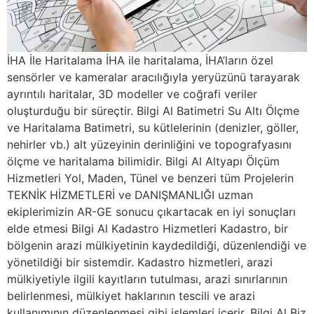
İHA İle Haritalama İHA ile haritalama, İHA’ların özel
sensörler ve kameralar aracılığıyla yeryüzünü tarayarak
ayrıntılı haritalar, 3D modeller ve coğrafi veriler
oluşturduğu bir süreçtir. Bilgi Al Batimetri Su Altı Ölçme
ve Haritalama Batimetri, su kütlelerinin (denizler, göller,
nehirler vb.) alt yüzeyinin derinliğini ve topografyasını
ölçme ve haritalama bilimidir. Bilgi Al Altyapı Ölçüm
Hizmetleri Yol, Maden, Tünel ve benzeri tüm Projelerin
TEKNİK HİZMETLERİ ve DANIŞMANLIĞI uzman
ekiplerimizin AR-GE sonucu çıkartacak en iyi sonuçları
elde etmesi Bilgi Al Kadastro Hizmetleri Kadastro, bir
bölgenin arazi mülkiyetinin kaydedildiği, düzenlendiği ve
yönetildiği bir sistemdir. Kadastro hizmetleri, arazi
mülkiyetiyle ilgili kayıtların tutulması, arazi sınırlarının
belirlenmesi, mülkiyet haklarının tescili ve arazi
kullanımının düzenlenmesi gibi işlemleri içerir. Bilgi Al Biz