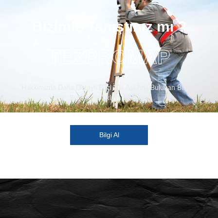
Bizimle Tanıştınız mı ?
TEZPROMAP
Hakkımızda Daha Detaylı Bilgi İçin Aşağıda Bulunan Bilgi Al
Butonuna Tıklaya Bilirsiniz.
Bilgi Al