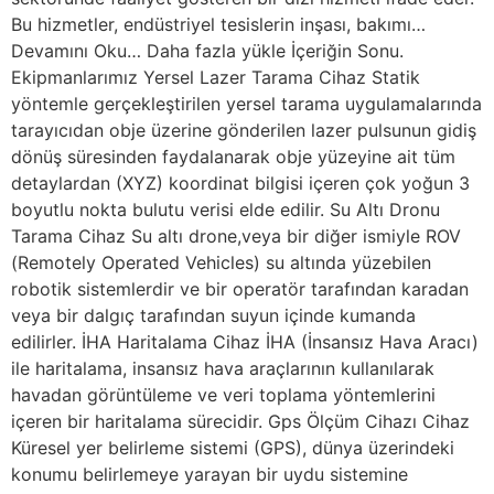
Bu hizmetler, endüstriyel tesislerin inşası, bakımı…
Devamını Oku… Daha fazla yükle İçeriğin Sonu.
Ekipmanlarımız Yersel Lazer Tarama Cihaz Statik
yöntemle gerçekleştirilen yersel tarama uygulamalarında
tarayıcıdan obje üzerine gönderilen lazer pulsunun gidiş
dönüş süresinden faydalanarak obje yüzeyine ait tüm
detaylardan (XYZ) koordinat bilgisi içeren çok yoğun 3
boyutlu nokta bulutu verisi elde edilir. Su Altı Dronu
Tarama Cihaz Su altı drone,veya bir diğer ismiyle ROV
(Remotely Operated Vehicles) su altında yüzebilen
robotik sistemlerdir ve bir operatör tarafından karadan
veya bir dalgıç tarafından suyun içinde kumanda
edilirler. İHA Haritalama Cihaz İHA (İnsansız Hava Aracı)
ile haritalama, insansız hava araçlarının kullanılarak
havadan görüntüleme ve veri toplama yöntemlerini
içeren bir haritalama sürecidir. Gps Ölçüm Cihazı Cihaz
Küresel yer belirleme sistemi (GPS), dünya üzerindeki
konumu belirlemeye yarayan bir uydu sistemine