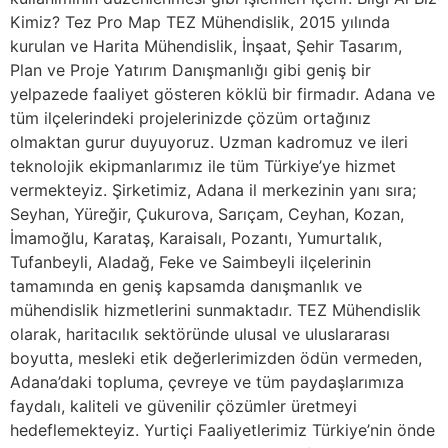
Kimiz? Tez Pro Map TEZ Mühendislik, 2015 yılında
kurulan ve Harita Mühendislik, İnşaat, Şehir Tasarım,
Plan ve Proje Yatırım Danışmanlığı gibi geniş bir
yelpazede faaliyet gösteren köklü bir firmadır. Adana ve
tüm ilçelerindeki projelerinizde çözüm ortağınız
olmaktan gurur duyuyoruz. Uzman kadromuz ve ileri
teknolojik ekipmanlarımız ile tüm Türkiye’ye hizmet
vermekteyiz. Şirketimiz, Adana il merkezinin yanı sıra;
Seyhan, Yüreğir, Çukurova, Sarıçam, Ceyhan, Kozan,
İmamoğlu, Karataş, Karaisalı, Pozantı, Yumurtalık,
Tufanbeyli, Aladağ, Feke ve Saimbeyli ilçelerinin
tamamında en geniş kapsamda danışmanlık ve
mühendislik hizmetlerini sunmaktadır. TEZ Mühendislik
olarak, haritacılık sektöründe ulusal ve uluslararası
boyutta, mesleki etik değerlerimizden ödün vermeden,
Adana’daki topluma, çevreye ve tüm paydaşlarımıza
faydalı, kaliteli ve güvenilir çözümler üretmeyi
hedeflemekteyiz. Yurtiçi Faaliyetlerimiz Türkiye’nin önde