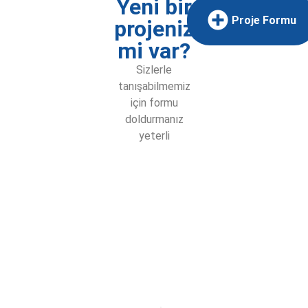
Yeni bir
Proje Formu
projeniz
mi var?
Sizlerle
tanışabilmemiz
için formu
doldurmanız
yeterli
Bizimle Tanıştınız mı ?
TEZPROMAP