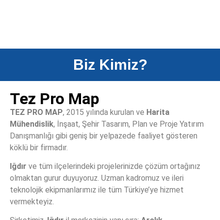
Biz Kimiz?
Tez Pro Map
TEZ PRO MAP
, 2015 yılında kurulan ve
Harita
Mühendislik
, İnşaat, Şehir Tasarım, Plan ve Proje Yatırım
Danışmanlığı gibi geniş bir yelpazede faaliyet gösteren
köklü bir firmadır.
Batimetri Su
Iğdır
ve tüm ilçelerindeki projelerinizde çözüm ortağınız
olmaktan gurur duyuyoruz. Uzman kadromuz ve ileri
teknolojik ekipmanlarımız ile tüm Türkiye’ye hizmet
Altı Ölçme ve
vermekteyiz.