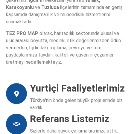
Şirketimiz,
Iğdır
il merkezinin yanı sıra;
Aralık,
Haritalama
Karakoyunlu
ve
Tuzluca
ilçelerinin tamamında en geniş
kapsamda danışmanlık ve mühendislik hizmetlerini
Batimetri, su kütlelerinin (denizler, göller,
sunmaktadır.
nehirler vb.) alt yüzeyinin derinliğini ve
TEZ PRO MAP
olarak, haritacılık sektöründe ulusal ve
topografyasını ölçme ve haritalama
uluslararası boyutta, mesleki etik değerlerimizden ödün
bilimidir.
vermeden, Iğdır’daki topluma, çevreye ve tüm
paydaşlarımıza faydalı, kaliteli ve güvenilir çözümler
üretmeyi hedeflemekteyiz.
Bilgi Al
Yurtiçi Faaliyetlerimiz
Türkiye'nin önde gelen büyük projelerinde biz
vardık.
Referans Listemiz
Sizlerle daha büyük çalışmalara imza attık.