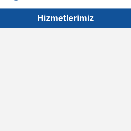
Hizmetlerimiz
KARBON AYAK İZİ BELGELENDİRME
Altyapı Ölçüm
Hizmetleri