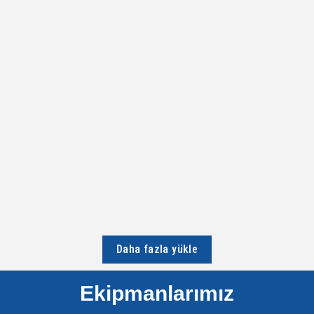
HIZMETLERIMIZ
3 Boyutlu Mimari Proje Sayısallaştırma 3 Boyutlu Mimari Proje
Sayısallaştırma 3 boyutlu mimari proje sayısallaştırma, fiziksel olarak
var olan bir...
Devamını Oku...
Daha fazla yükle
Ekipmanlarımız