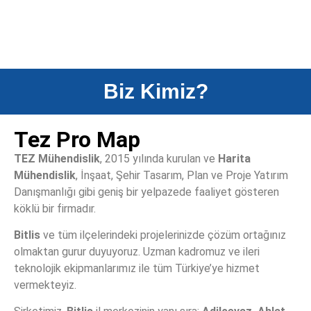
Biz Kimiz?
Tez Pro Map
TEZ Mühendislik
, 2015 yılında kurulan ve
Harita
Mühendislik
, İnşaat, Şehir Tasarım, Plan ve Proje Yatırım
Danışmanlığı gibi geniş bir yelpazede faaliyet gösteren
köklü bir firmadır.
Batimetri Su
Bitlis
ve tüm ilçelerindeki projelerinizde çözüm ortağınız
olmaktan gurur duyuyoruz. Uzman kadromuz ve ileri
teknolojik ekipmanlarımız ile tüm Türkiye’ye hizmet
Altı Ölçme ve
vermekteyiz.