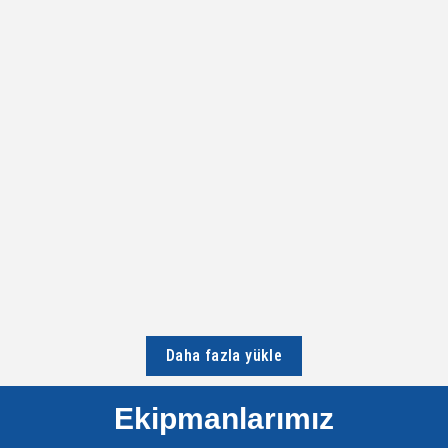
HIZMETLERIMIZ
3 Boyutlu Mimari Proje Sayısallaştırma 3 Boyutlu Mimari Proje
Sayısallaştırma 3 boyutlu mimari proje sayısallaştırma, fiziksel olarak
var olan bir...
Devamını Oku...
Daha fazla yükle
Ekipmanlarımız