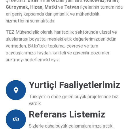
Şirketimiz,
Bitlis
il merkezinin yanı sıra;
Adilcevaz, Ahlat,
Haritalama
Güroymak, Hizan, Mutki
ve
Tatvan
ilçelerinin tamamında
en geniş kapsamda danışmanlık ve mühendislik
Batimetri, su kütlelerinin (denizler, göller,
hizmetlerini sunmaktadır.
nehirler vb.) alt yüzeyinin derinliğini ve
TEZ Mühendislik olarak, haritacılık sektöründe ulusal ve
topografyasını ölçme ve haritalama
uluslararası boyutta, mesleki etik değerlerimizden ödün
bilimidir.
vermeden, Bitlis’teki topluma, çevreye ve tüm
paydaşlarımıza faydalı, kaliteli ve güvenilir çözümler
üretmeyi hedeflemekteyiz.
Bilgi Al
Yurtiçi Faaliyetlerimiz
Türkiye'nin önde gelen büyük projelerinde biz
vardık.
Referans Listemiz
Sizlerle daha büyük çalışmalara imza attık.