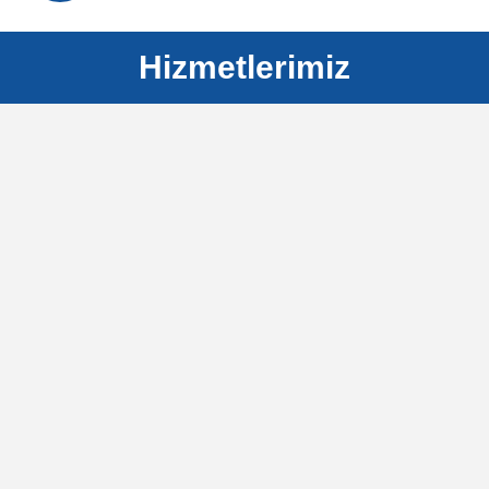
Hizmetlerimiz
KARBON AYAK İZİ BELGELENDİRME
Altyapı Ölçüm
Hizmetleri