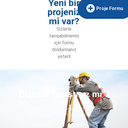
Yeni bir
Proje Formu
projeniz
mi var?
Sizlerle
tanışabilmemiz
için formu
doldurmanız
yeterli
Bizimle Tanıştınız mı ?
TEZPROMAP