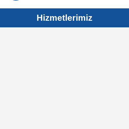
Hizmetlerimiz
KARBON AYAK İZİ BELGELENDİRME
Altyapı Ölçüm
Hizmetleri