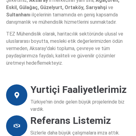
Şirketimiz,
Aksaray
il merkezinin yanı sıra;
Ağaçören,
Haritalama
Eskil, Gülağaç, Güzelyurt, Ortaköy, Sarıyahşi
ve
Sultanhanı
ilçelerinin tamamında en geniş kapsamda
Batimetri, su kütlelerinin (denizler, göller,
danışmanlık ve mühendislik hizmetlerini sunmaktadır.
nehirler vb.) alt yüzeyinin derinliğini ve
TEZ Mühendislik olarak, haritacılık sektöründe ulusal ve
topografyasını ölçme ve haritalama
uluslararası boyutta, mesleki etik değerlerimizden ödün
bilimidir.
vermeden, Aksaray’daki topluma, çevreye ve tüm
paydaşlarımıza faydalı, kaliteli ve güvenilir çözümler
üretmeyi hedeflemekteyiz.
Bilgi Al
Yurtiçi Faaliyetlerimiz
Türkiye'nin önde gelen büyük projelerinde biz
vardık.
Referans Listemiz
Sizlerle daha büyük çalışmalara imza attık.