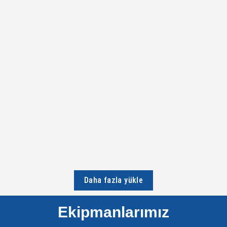
HIZMETLERIMIZ
3 Boyutlu Mimari Proje Sayısallaştırma 3 Boyutlu Mimari Proje
Sayısallaştırma 3 boyutlu mimari proje sayısallaştırma, fiziksel olarak
var olan bir...
Devamını Oku...
Daha fazla yükle
Ekipmanlarımız