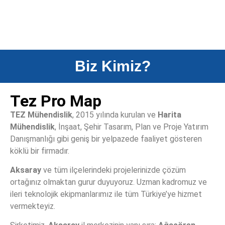
Biz Kimiz?
Tez Pro Map
TEZ Mühendislik
, 2015 yılında kurulan ve
Harita
Mühendislik
, İnşaat, Şehir Tasarım, Plan ve Proje Yatırım
Danışmanlığı gibi geniş bir yelpazede faaliyet gösteren
köklü bir firmadır.
Batimetri Su
Aksaray
ve tüm ilçelerindeki projelerinizde çözüm
ortağınız olmaktan gurur duyuyoruz. Uzman kadromuz ve
ileri teknolojik ekipmanlarımız ile tüm Türkiye’ye hizmet
Altı Ölçme ve
vermekteyiz.