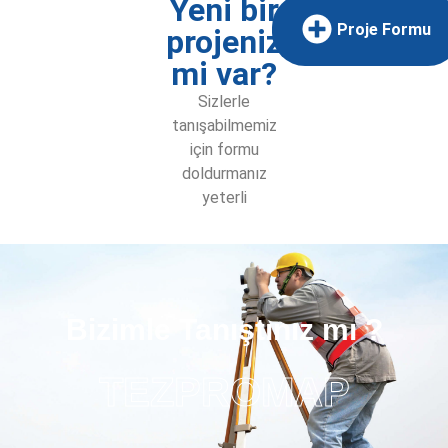
Yeni bir
Proje Formu
projeniz
mi var?
Sizlerle
tanışabilmemiz
için formu
doldurmanız
yeterli
Bizimle Tanıştınız mı ?
TEZPROMAP