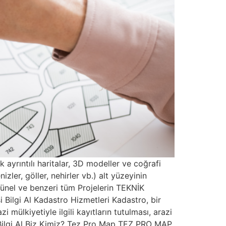
 ayrıntılı haritalar, 3D modeller ve coğrafi
izler, göller, nehirler vb.) alt yüzeyinin
 Tünel ve benzeri tüm Projelerin TEKNİK
ilgi Al Kadastro Hizmetleri Kadastro, bir
 mülkiyetiyle ilgili kayıtların tutulması, arazi
ir. Bilgi Al Biz Kimiz? Tez Pro Map TEZ PRO MAP,