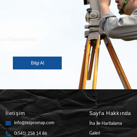
EZPROMAP
a Tıklaya Bilirsiniz.
Bilgi Al
İletişim
Sayfa Hakkında
info@tezpromap.com
İha ile Haritalama
Galeri
0(541) 258 14 86