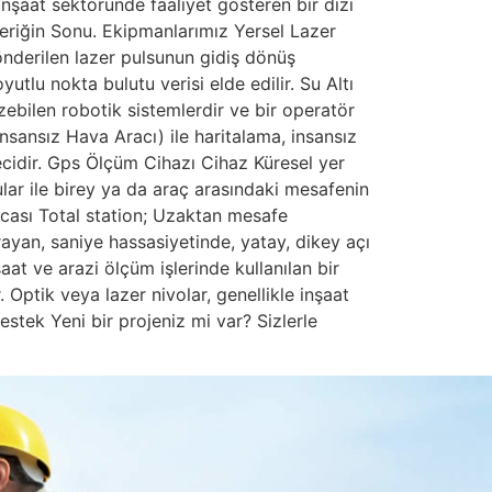
nşaat sektöründe faaliyet gösteren bir dizi
çeriğin Sonu. Ekipmanlarımız Yersel Lazer
nderilen lazer pulsunun gidiş dönüş
lu nokta bulutu verisi elde edilir. Su Altı
ebilen robotik sistemlerdir ve bir operatör
nsansız Hava Aracı) ile haritalama, insansız
ecidir. Gps Ölçüm Cihazı Cihaz Küresel yer
lar ile birey ya da araç arasındaki mesafenin
sacası Total station; Uzaktan mesafe
ayan, saniye hassasiyetinde, yatay, dikey açı
aat ve arazi ölçüm işlerinde kullanılan bir
 Optik veya lazer nivolar, genellikle inşaat
estek Yeni bir projeniz mi var? Sizlerle