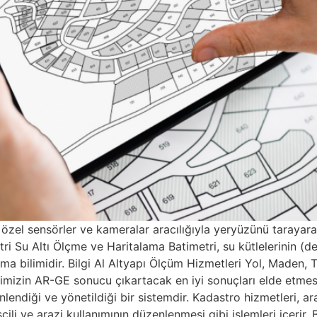
n özel sensörler ve kameralar aracılığıyla yeryüzünü tarayarak
tri Su Altı Ölçme ve Haritalama Batimetri, su kütlelerinin (den
ama bilimidir. Bilgi Al Altyapı Ölçüm Hizmetleri Yol, Maden,
in AR-GE sonucu çıkartacak en iyi sonuçları elde etmesi B
endiği ve yönetildiği bir sistemdir. Kadastro hizmetleri, arazi
tescili ve arazi kullanımının düzenlenmesi gibi işlemleri içer