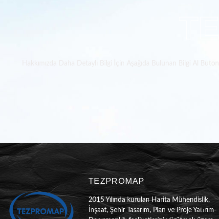
T
Hakkımızda Daha Detaylı Bilgi İçin Aşağıda Bulunan Bilgi Al Butonun
TEZPROMAP
2015 Yılında kurulan Harita Mühendislik,
İnşaat, Şehir Tasarım, Plan ve Proje Yatırım