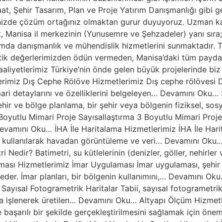
at, Şehir Tasarım, Plan ve Proje Yatırım Danışmanlığı gibi g
rinizde çözüm ortağınız olmaktan gurur duyuyoruz. Uzman ka
 Manisa il merkezinin (Yunusemre ve Şehzadeler) yanı sıra; A
mda danışmanlık ve mühendislik hizmetlerini sunmaktadır. 
etik değerlerimizden ödün vermeden, Manisa’daki tüm paydaşla
aliyetlerimiz Türkiye’nin önde gelen büyük projelerinde biz
erimiz Dış Cephe Rölöve Hizmetlerimiz Dış cephe rölövesi D
ri detaylarını ve özelliklerini belgeleyen… Devamını Oku… 
hir ve bölge planlama, bir şehir veya bölgenin fiziksel, s
Boyutlu Mimari Proje Sayısallaştırma 3 Boyutlu Mimari Proje
… Devamını Oku… İHA İle Haritalama Hizmetlerimiz İHA İle Har
nın kullanılarak havadan görüntüleme ve veri… Devamını Oku
Nedir? Batimetri, su kütlelerinin (denizler, göller, nehirler v
sı Hizmetlerimiz İmar Uygulaması İmar uygulaması, şehir p
 eder. İmar planları, bir bölgenin kullanımını,… Devamını Ok
Sayısal Fotogrametrik Haritalar Tabii, sayısal fotogrametrik
tamda işlenerek üretilen… Devamını Oku… Altyapı Ölçüm Hizmet
e başarılı bir şekilde gerçekleştirilmesini sağlamak için öne