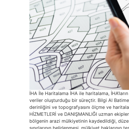
İHA İle Haritalama İHA ile haritalama, İHA’ları
veriler oluşturduğu bir süreçtir. Bilgi Al Batime
derinliğini ve topografyasını ölçme ve harital
HİZMETLERİ ve DANIŞMANLIĞI uzman ekiplerimiz
bölgenin arazi mülkiyetinin kaydedildiği, düzenl
sınırlarının belirlenmesi, mülkiyet haklarının 