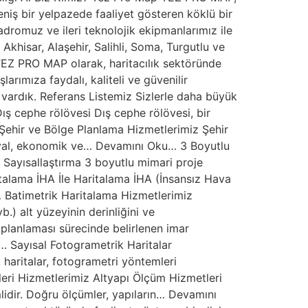
eniş bir yelpazede faaliyet gösteren köklü bir
dromuz ve ileri teknolojik ekipmanlarımız ile
khisar, Alaşehir, Salihli, Soma, Turgutlu ve
TEZ PRO MAP olarak, haritacılık sektöründe
rımıza faydalı, kaliteli ve güvenilir
 vardık. Referans Listemiz Sizlerle daha büyük
ış cephe rölövesi Dış cephe rölövesi, bir
Şehir ve Bölge Planlama Hizmetlerimiz Şehir
osyal, ekonomik ve… Devamını Oku… 3 Boyutlu
 Sayısallaştırma 3 boyutlu mimari proje
italama İHA İle Haritalama İHA (İnsansız Hava
… Batimetrik Haritalama Hizmetlerimiz
b.) alt yüzeyinin derinliğini ve
lanlaması sürecinde belirlenen imar
u… Sayısal Fotogrametrik Haritalar
 haritalar, fotogrametri yöntemleri
leri Hizmetlerimiz Altyapı Ölçüm Hizmetleri
mlidir. Doğru ölçümler, yapıların… Devamını