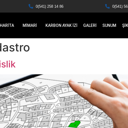
0(541) 258 14 86
0(541) 56
HARİTA
MİMARİ
KARBON AYAK İZİ
GALERİ
SUNUM
Şİ
astro
slik