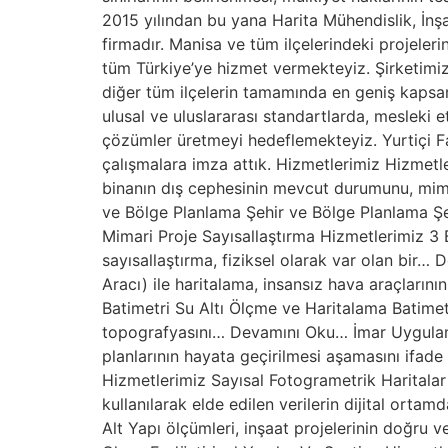
2015 yılından bu yana Harita Mühendislik, İnşa
firmadır. Manisa ve tüm ilçelerindeki projele
tüm Türkiye’ye hizmet vermekteyiz. Şirketimiz,
diğer tüm ilçelerin tamamında en geniş kapsa
ulusal ve uluslararası standartlarda, mesleki 
çözümler üretmeyi hedeflemekteyiz. Yurtiçi Fa
çalışmalara imza attık. Hizmetlerimiz Hizmetl
binanın dış cephesinin mevcut durumunu, mima
ve Bölge Planlama Şehir ve Bölge Planlama Şe
Mimari Proje Sayısallaştırma Hizmetlerimiz 3 
sayısallaştırma, fiziksel olarak var olan bir
Aracı) ile haritalama, insansız hava araçları
Batimetri Su Altı Ölçme ve Haritalama Batimetri 
topografyasını… Devamını Oku… İmar Uygulama
planlarının hayata geçirilmesi aşamasını ifade
Hizmetlerimiz Sayısal Fotogrametrik Haritalar 
kullanılarak elde edilen verilerin dijital or
Alt Yapı ölçümleri, inşaat projelerinin doğru v