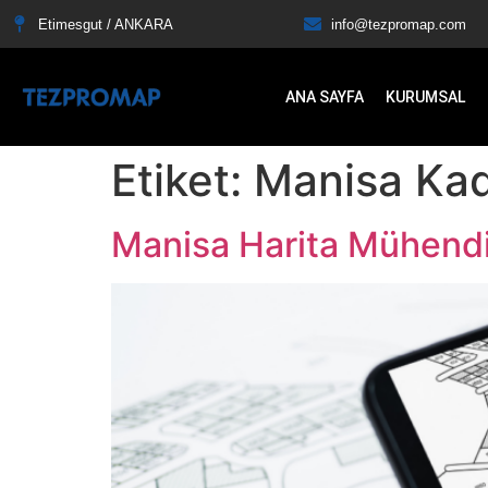
Etimesgut / ANKARA
info@tezpromap.com
ANA SAYFA
KURUMSAL
Etiket:
Manisa Kad
Manisa Harita Mühendi