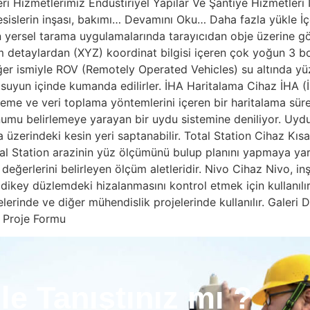
i Hizmetlerimiz Endüstiriyel Yapılar Ve Şantiye Hizmetleri İ
 tesislerin inşası, bakımı… Devamını Oku… Daha fazla yükle İ
n yersel tarama uygulamalarında tarayıcıdan obje üzerine gö
detaylardan (XYZ) koordinat bilgisi içeren çok yoğun 3 boyut
er ismiyle ROV (Remotely Operated Vehicles) su altında yüz
suyun içinde kumanda edilirler. İHA Haritalama Cihaz İHA (İ
leme ve veri toplama yöntemlerini içeren bir haritalama sür
umu belirlemeye yarayan bir uydu sistemine deniliyor. Uydu
a üzerindeki kesin yeri saptanabilir. Total Station Cihaz Kı
tal Station arazinin yüz ölçümünü bulup planını yapmaya yar
ğerlerini belirleyen ölçüm aletleridir. Nivo Cihaz Nivo, inş
dikey düzlemdeki hizalanmasını kontrol etmek için kullanılır.
erinde ve diğer mühendislik projelerinde kullanılır. Galeri D
i Proje Formu
le Tanıştınız mı ?