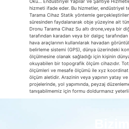
Oku… Endüstiriyel Yapılar Ve Şantiye Hizmetler
hizmeti ifade eder. Bu hizmetler, endüstriyel
Tarama Cihaz Statik yöntemle gerçekleştirile
süresinden faydalanarak obje yüzeyine ait tüm 
Dronu Tarama Cihaz Su altı drone,veya bir diğ
tarafından karadan veya bir dalgıç tarafından 
hava araçlarının kullanılarak havadan görüntü
belirleme sistemi (GPS), dünya üzerindeki kon
ölçülmesine olanak sağladığı için kişinin düny
okuyabilen bir topografik ölçüm cihazıdır. To
ölçümleri ve mesafe ölçümü ile xyz koordinat de
ölçüm aletidir. Arazinin veya yapının yatay ve 
projelerinde, yol yapımında, peyzaj düzenlemel
tanışabilmemiz için formu doldurmanız yeterl
Bizim