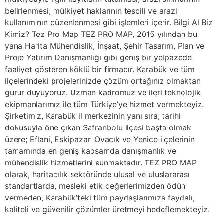
belirlenmesi, mülkiyet haklarının tescili ve arazi
kullanımının düzenlenmesi gibi işlemleri içerir. Bilgi Al Biz
Kimiz? Tez Pro Map TEZ PRO MAP, 2015 yılından bu
yana Harita Mühendislik, İnşaat, Şehir Tasarım, Plan ve
Proje Yatırım Danışmanlığı gibi geniş bir yelpazede
faaliyet gösteren köklü bir firmadır. Karabük ve tüm
ilçelerindeki projelerinizde çözüm ortağınız olmaktan
gurur duyuyoruz. Uzman kadromuz ve ileri teknolojik
ekipmanlarımız ile tüm Türkiye’ye hizmet vermekteyiz.
Şirketimiz, Karabük il merkezinin yanı sıra; tarihi
dokusuyla öne çıkan Safranbolu ilçesi başta olmak
üzere; Eflani, Eskipazar, Ovacık ve Yenice ilçelerinin
tamamında en geniş kapsamda danışmanlık ve
mühendislik hizmetlerini sunmaktadır. TEZ PRO MAP
olarak, haritacılık sektöründe ulusal ve uluslararası
standartlarda, mesleki etik değerlerimizden ödün
vermeden, Karabük’teki tüm paydaşlarımıza faydalı,
kaliteli ve güvenilir çözümler üretmeyi hedeflemekteyiz.