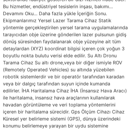
Bu hizmetler, endüstriyel tesislerin inşası, bakımı…
Devamını Oku… Daha fazla yükle İçeriğin Sonu.
Ekipmanlarımız Yersel Lazer Tarama Cihaz Statik
yöntemle gerçekleştirilen yersel tarama uygulamalarında
tarayıcıdan obje üzerine gönderilen lazer pulsunun gidiş
dönüş süresinden faydalanarak obje yüzeyine ait tüm
detaylardan (XYZ) koordinat bilgisi içeren çok yoğun 3
boyutlu nokta bulutu verisi elde edilir. Su Altı Dronu
Tarama Cihaz Su altı drone,veya bir diğer ismiyle ROV
(Remotely Operated Vehicles) su altında yüzebilen
robotik sistemlerdir ve bir operatör tarafından karadan
veya bir dalgıç tarafından suyun içinde kumanda
edilirler. İHA Haritalama Cihaz İHA (İnsansız Hava Aracı)
ile haritalama, insansız hava araçlarının kullanılarak
havadan görüntüleme ve veri toplama yöntemlerini
içeren bir haritalama sürecidir. Gps Ölçüm Cihazı Cihaz
Küresel yer belirleme sistemi (GPS), dünya üzerindeki
konumu belirlemeye yarayan bir uydu sistemine