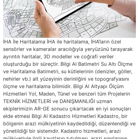
İHA İle Haritalama İHA ile haritalama, İHA’ların özel
sensörler ve kameralar aracılığıyla yeryüzünü tarayarak
ayrıntılı haritalar, 3D modeller ve coğrafi veriler
oluşturduğu bir süreçtir. Bilgi Al Batimetri Su Altı Ölçme
ve Haritalama Batimetri, su kütlelerinin (denizler, göller,
nehirler vb.) alt yüzeyinin derinliğini ve topografyasını
ölçme ve haritalama bilimidir. Bilgi Al Altyapı Ölçüm
Hizmetleri Yol, Maden, Tünel ve benzeri tüm Projelerin
TEKNİK HİZMETLERİ ve DANIŞMANLIĞI uzman
ekiplerimizin AR-GE sonucu çıkartacak en iyi sonuçları
elde etmesi Bilgi Al Kadastro Hizmetleri Kadastro, bir
bölgenin arazi mülkiyetinin kaydedildiği, düzenlendiği ve
yönetildiği bir sistemdir. Kadastro hizmetleri, arazi
mülkiyetiyle ilgili kayıtların tutulması, arazi sınırlarının