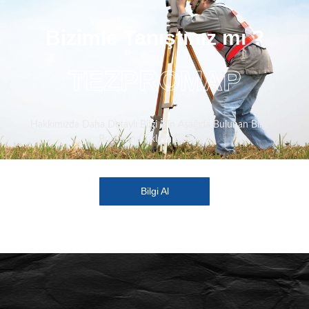
Bizimle Tanıştınız mı ?
TEZPROMAP
Hakkımızda Daha Detaylı Bilgi İçin Aşağıda Bulunan Bilgi Al
Butonuna Tıklaya Bilirsiniz.
Bilgi Al