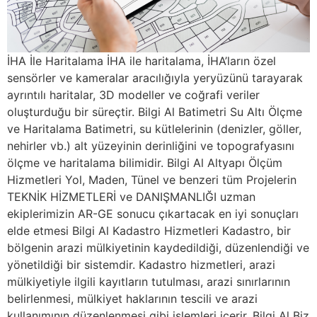
İHA İle Haritalama İHA ile haritalama, İHA’ların özel
sensörler ve kameralar aracılığıyla yeryüzünü tarayarak
ayrıntılı haritalar, 3D modeller ve coğrafi veriler
oluşturduğu bir süreçtir. Bilgi Al Batimetri Su Altı Ölçme
ve Haritalama Batimetri, su kütlelerinin (denizler, göller,
nehirler vb.) alt yüzeyinin derinliğini ve topografyasını
ölçme ve haritalama bilimidir. Bilgi Al Altyapı Ölçüm
Hizmetleri Yol, Maden, Tünel ve benzeri tüm Projelerin
TEKNİK HİZMETLERİ ve DANIŞMANLIĞI uzman
ekiplerimizin AR-GE sonucu çıkartacak en iyi sonuçları
elde etmesi Bilgi Al Kadastro Hizmetleri Kadastro, bir
bölgenin arazi mülkiyetinin kaydedildiği, düzenlendiği ve
yönetildiği bir sistemdir. Kadastro hizmetleri, arazi
mülkiyetiyle ilgili kayıtların tutulması, arazi sınırlarının
belirlenmesi, mülkiyet haklarının tescili ve arazi
kullanımının düzenlenmesi gibi işlemleri içerir. Bilgi Al Biz