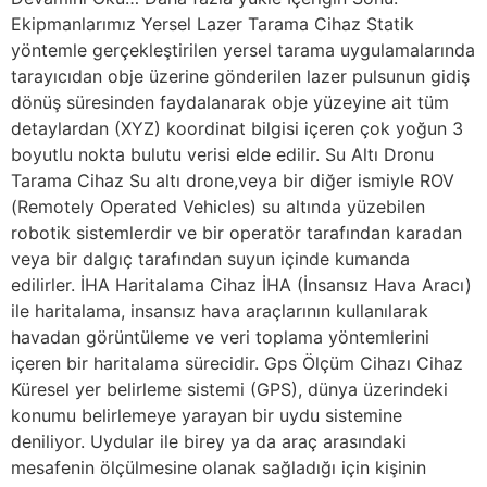
Ekipmanlarımız Yersel Lazer Tarama Cihaz Statik
yöntemle gerçekleştirilen yersel tarama uygulamalarında
tarayıcıdan obje üzerine gönderilen lazer pulsunun gidiş
dönüş süresinden faydalanarak obje yüzeyine ait tüm
detaylardan (XYZ) koordinat bilgisi içeren çok yoğun 3
boyutlu nokta bulutu verisi elde edilir. Su Altı Dronu
Tarama Cihaz Su altı drone,veya bir diğer ismiyle ROV
(Remotely Operated Vehicles) su altında yüzebilen
robotik sistemlerdir ve bir operatör tarafından karadan
veya bir dalgıç tarafından suyun içinde kumanda
edilirler. İHA Haritalama Cihaz İHA (İnsansız Hava Aracı)
ile haritalama, insansız hava araçlarının kullanılarak
havadan görüntüleme ve veri toplama yöntemlerini
içeren bir haritalama sürecidir. Gps Ölçüm Cihazı Cihaz
Küresel yer belirleme sistemi (GPS), dünya üzerindeki
konumu belirlemeye yarayan bir uydu sistemine
deniliyor. Uydular ile birey ya da araç arasındaki
mesafenin ölçülmesine olanak sağladığı için kişinin