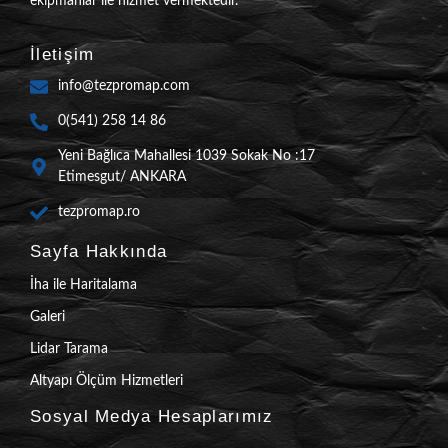
ekipmanlar ile hizmet vermektedir.
İletişim
info@tezpromap.com
0(541) 258 14 86
Yeni Bağlıca Mahallesi 1039 Sokak No :17
Etimesgut/ ANKARA
tezpromap.ro
Sayfa Hakkında
İha ile Haritalama
Galeri
Lidar Tarama
Altyapı Ölçüm Hizmetleri
Sosyal Medya Hesaplarımız