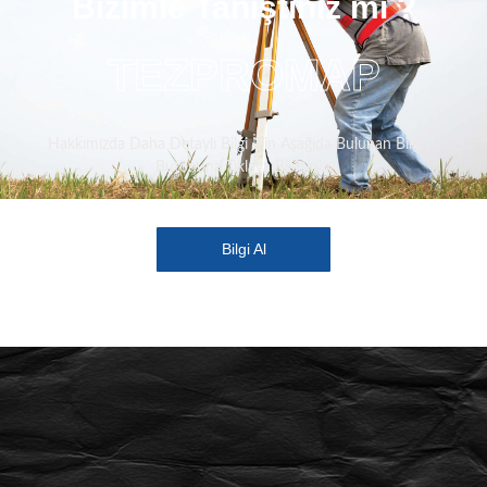
Bizimle Tanıştınız mı ?
TEZPROMAP
Hakkımızda Daha Detaylı Bilgi İçin Aşağıda Bulunan Bilgi Al
Butonuna Tıklaya Bilirsiniz.
Bilgi Al