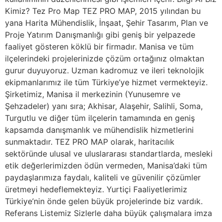
Kimiz? Tez Pro Map TEZ PRO MAP, 2015 yılından bu
yana Harita Mühendislik, İnşaat, Şehir Tasarım, Plan ve
Proje Yatırım Danışmanlığı gibi geniş bir yelpazede
faaliyet gösteren köklü bir firmadır. Manisa ve tüm
ilçelerindeki projelerinizde çözüm ortağınız olmaktan
gurur duyuyoruz. Uzman kadromuz ve ileri teknolojik
ekipmanlarımız ile tüm Türkiye’ye hizmet vermekteyiz.
Şirketimiz, Manisa il merkezinin (Yunusemre ve
Şehzadeler) yanı sıra; Akhisar, Alaşehir, Salihli, Soma,
Turgutlu ve diğer tüm ilçelerin tamamında en geniş
kapsamda danışmanlık ve mühendislik hizmetlerini
sunmaktadır. TEZ PRO MAP olarak, haritacılık
sektöründe ulusal ve uluslararası standartlarda, mesleki
etik değerlerimizden ödün vermeden, Manisa’daki tüm
paydaşlarımıza faydalı, kaliteli ve güvenilir çözümler
üretmeyi hedeflemekteyiz. Yurtiçi Faaliyetlerimiz
Türkiye’nin önde gelen büyük projelerinde biz vardık.
Referans Listemiz Sizlerle daha büyük çalışmalara imza