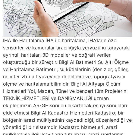
İHA İle Haritalama İHA ile haritalama, İHA’ların özel
sensörler ve kameralar aracılığıyla yeryüzünü tarayarak
ayrıntılı haritalar, 3D modeller ve coğrafi veriler
oluşturduğu bir süreçtir. Bilgi Al Batimetri Su Altı Ölçme
ve Haritalama Batimetri, su kütlelerinin (denizler, göller,
nehirler vb.) alt yüzeyinin derinliğini ve topografyasını
ölçme ve haritalama bilimidir. Bilgi Al Altyapı Ölçüm
Hizmetleri Yol, Maden, Tünel ve benzeri tüm Projelerin
TEKNİK HİZMETLERİ ve DANIŞMANLIĞI uzman
ekiplerimizin AR-GE sonucu çıkartacak en iyi sonuçları
elde etmesi Bilgi Al Kadastro Hizmetleri Kadastro, bir
bölgenin arazi mülkiyetinin kaydedildiği, düzenlendiği ve
yönetildiği bir sistemdir. Kadastro hizmetleri, arazi
mülkiyetiyle ilgili kayıtların tutulması, arazi sınırlarının