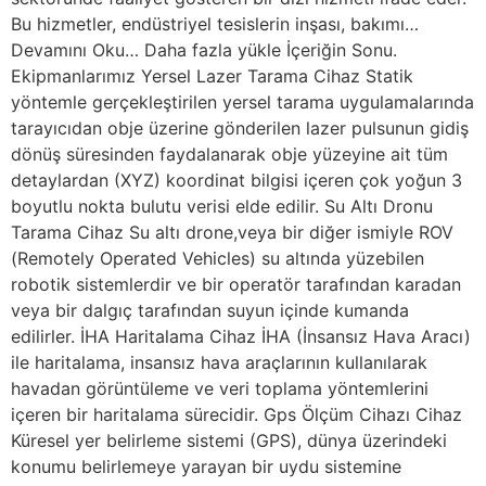
Bu hizmetler, endüstriyel tesislerin inşası, bakımı…
Devamını Oku… Daha fazla yükle İçeriğin Sonu.
Ekipmanlarımız Yersel Lazer Tarama Cihaz Statik
yöntemle gerçekleştirilen yersel tarama uygulamalarında
tarayıcıdan obje üzerine gönderilen lazer pulsunun gidiş
dönüş süresinden faydalanarak obje yüzeyine ait tüm
detaylardan (XYZ) koordinat bilgisi içeren çok yoğun 3
boyutlu nokta bulutu verisi elde edilir. Su Altı Dronu
Tarama Cihaz Su altı drone,veya bir diğer ismiyle ROV
(Remotely Operated Vehicles) su altında yüzebilen
robotik sistemlerdir ve bir operatör tarafından karadan
veya bir dalgıç tarafından suyun içinde kumanda
edilirler. İHA Haritalama Cihaz İHA (İnsansız Hava Aracı)
ile haritalama, insansız hava araçlarının kullanılarak
havadan görüntüleme ve veri toplama yöntemlerini
içeren bir haritalama sürecidir. Gps Ölçüm Cihazı Cihaz
Küresel yer belirleme sistemi (GPS), dünya üzerindeki
konumu belirlemeye yarayan bir uydu sistemine