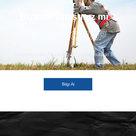
Bizimle Tanıştınız mı ?
TEZPROMAP
Hakkımızda Daha Detaylı Bilgi İçin Aşağıda Bulunan Bilgi Al
Butonuna Tıklaya Bilirsiniz.
Bilgi Al