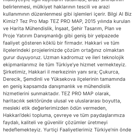
belirlenmesi, mülkiyet haklarının tescili ve arazi
kullanımının düzenlenmesi gibi işlemleri içerir. Bilgi Al Biz
Kimiz? Tez Pro Map TEZ PRO MAP, 2015 yılında kurulan
ve Harita Mühendislik, İnşaat, Şehir Tasarım, Plan ve
Proje Yatırım Danışmanlığı gibi geniş bir yelpazede
faaliyet gösteren köklü bir firmadır. Hakkari ve tüm
ilçelerindeki projelerinizde çözüm ortağınız olmaktan
gurur duyuyoruz. Uzman kadromuz ve ileri teknolojik
ekipmanlarımız ile tüm Türkiye’ye hizmet vermekteyiz.
Şirketimiz, Hakkari il merkezinin yanı sıra; Çukurca,
Derecik, Şemdinli ve Yüksekova ilçelerinin tamamında
en geniş kapsamda danışmanlık ve mühendislik
hizmetlerini sunmaktadır. TEZ PRO MAP olarak,
haritacılık sektöründe ulusal ve uluslararası boyutta,
mesleki etik değerlerimizden ödün vermeden,
Hakkari’deki topluma, çevreye ve tüm paydaşlarımıza
faydalı, kaliteli ve güvenilir çözümler üretmeyi
hedeflemekteyiz. Yurtiçi Faaliyetlerimiz Türkiye’nin önde