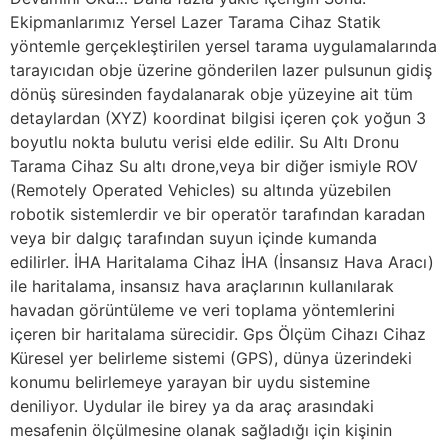
Ekipmanlarımız Yersel Lazer Tarama Cihaz Statik
yöntemle gerçekleştirilen yersel tarama uygulamalarında
tarayıcıdan obje üzerine gönderilen lazer pulsunun gidiş
dönüş süresinden faydalanarak obje yüzeyine ait tüm
detaylardan (XYZ) koordinat bilgisi içeren çok yoğun 3
boyutlu nokta bulutu verisi elde edilir. Su Altı Dronu
Tarama Cihaz Su altı drone,veya bir diğer ismiyle ROV
(Remotely Operated Vehicles) su altında yüzebilen
robotik sistemlerdir ve bir operatör tarafından karadan
veya bir dalgıç tarafından suyun içinde kumanda
edilirler. İHA Haritalama Cihaz İHA (İnsansız Hava Aracı)
ile haritalama, insansız hava araçlarının kullanılarak
havadan görüntüleme ve veri toplama yöntemlerini
içeren bir haritalama sürecidir. Gps Ölçüm Cihazı Cihaz
Küresel yer belirleme sistemi (GPS), dünya üzerindeki
konumu belirlemeye yarayan bir uydu sistemine
deniliyor. Uydular ile birey ya da araç arasındaki
mesafenin ölçülmesine olanak sağladığı için kişinin