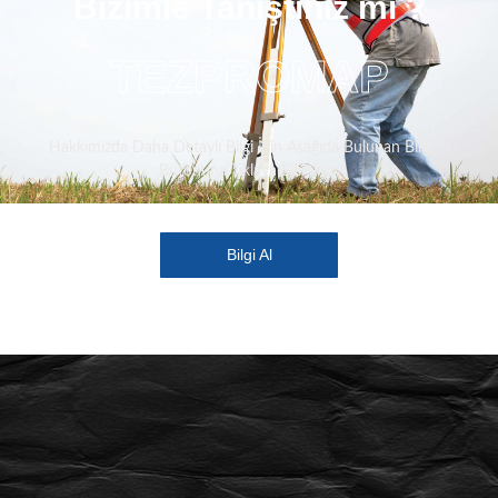
Bizimle Tanıştınız mı ?
TEZPROMAP
Hakkımızda Daha Detaylı Bilgi İçin Aşağıda Bulunan Bilgi Al
Butonuna Tıklaya Bilirsiniz.
Bilgi Al