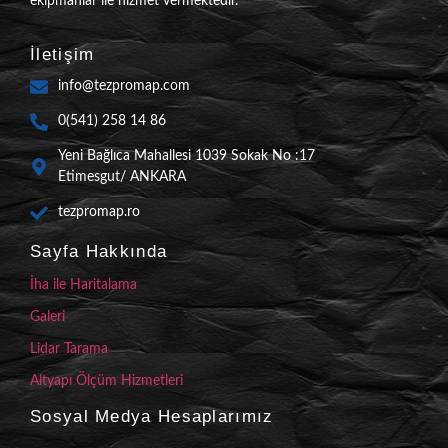
ekipmanlar ile hizmet vermektedir.
İletişim
info@tezpromap.com
0(541) 258 14 86
Yeni Bağlıca Mahallesi 1039 Sokak No :17
Etimesgut/ ANKARA
tezpromap.ro
Sayfa Hakkında
İha ile Haritalama
Galeri
Lidar Tarama
Altyapı Ölçüm Hizmetleri
Sosyal Medya Hesaplarımız