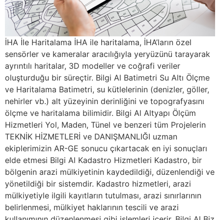
İHA İle Haritalama İHA ile haritalama, İHA’ların özel
sensörler ve kameralar aracılığıyla yeryüzünü tarayarak
ayrıntılı haritalar, 3D modeller ve coğrafi veriler
oluşturduğu bir süreçtir. Bilgi Al Batimetri Su Altı Ölçme
ve Haritalama Batimetri, su kütlelerinin (denizler, göller,
nehirler vb.) alt yüzeyinin derinliğini ve topografyasını
ölçme ve haritalama bilimidir. Bilgi Al Altyapı Ölçüm
Hizmetleri Yol, Maden, Tünel ve benzeri tüm Projelerin
TEKNİK HİZMETLERİ ve DANIŞMANLIĞI uzman
ekiplerimizin AR-GE sonucu çıkartacak en iyi sonuçları
elde etmesi Bilgi Al Kadastro Hizmetleri Kadastro, bir
bölgenin arazi mülkiyetinin kaydedildiği, düzenlendiği ve
yönetildiği bir sistemdir. Kadastro hizmetleri, arazi
mülkiyetiyle ilgili kayıtların tutulması, arazi sınırlarının
belirlenmesi, mülkiyet haklarının tescili ve arazi
kullanımının düzenlenmesi gibi işlemleri içerir. Bilgi Al Biz