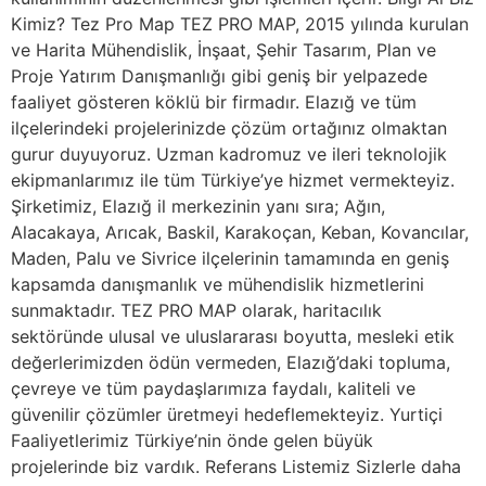
Kimiz? Tez Pro Map TEZ PRO MAP, 2015 yılında kurulan
ve Harita Mühendislik, İnşaat, Şehir Tasarım, Plan ve
Proje Yatırım Danışmanlığı gibi geniş bir yelpazede
faaliyet gösteren köklü bir firmadır. Elazığ ve tüm
ilçelerindeki projelerinizde çözüm ortağınız olmaktan
gurur duyuyoruz. Uzman kadromuz ve ileri teknolojik
ekipmanlarımız ile tüm Türkiye’ye hizmet vermekteyiz.
Şirketimiz, Elazığ il merkezinin yanı sıra; Ağın,
Alacakaya, Arıcak, Baskil, Karakoçan, Keban, Kovancılar,
Maden, Palu ve Sivrice ilçelerinin tamamında en geniş
kapsamda danışmanlık ve mühendislik hizmetlerini
sunmaktadır. TEZ PRO MAP olarak, haritacılık
sektöründe ulusal ve uluslararası boyutta, mesleki etik
değerlerimizden ödün vermeden, Elazığ’daki topluma,
çevreye ve tüm paydaşlarımıza faydalı, kaliteli ve
güvenilir çözümler üretmeyi hedeflemekteyiz. Yurtiçi
Faaliyetlerimiz Türkiye’nin önde gelen büyük
projelerinde biz vardık. Referans Listemiz Sizlerle daha