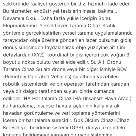
sektöründe faaliyet gösteren bir dizi hizmeti ifade eder.
Bu hizmetler, endüstriyel tesislerin inşası, bakımı…
Devamını Oku… Daha fazla yükle İçeriğin Sonu.
Ekipmanlarımız Yersel Lazer Tarama Cihaz Statik
yöntemle gerçekleştirilen yersel tarama uygulamalarında
tarayıcıdan obje üzerine gönderilen lazer pulsunun gidiş
dönüş süresinden faydalanarak obje yüzeyine ait tüm
detaylardan (XYZ) koordinat bilgisi içeren çok yoğun 3
boyutlu nokta bulutu verisi elde edilir. Su Altı Dronu
Tarama Cihaz Su altı drone,veya bir diğer ismiyle ROV
(Remotely Operated Vehicles) su altında yüzebilen
robotik sistemlerdir ve bir operatör tarafından karadan
veya bir dalgıç tarafından suyun içinde kumanda
edilirler. İHA Haritalama Cihaz İHA (İnsansız Hava Aracı)
ile haritalama, insansız hava araçlarının kullanılarak
havadan görüntüleme ve veri toplama yöntemlerini
içeren bir haritalama sürecidir. Gps Ölçüm Cihazı Cihaz
Küresel yer belirleme sistemi (GPS), dünya üzerindeki
konumu belirlemeye yarayan bir uydu sistemine