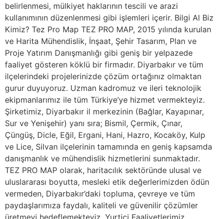
belirlenmesi, mülkiyet haklarının tescili ve arazi
kullanımının düzenlenmesi gibi işlemleri içerir. Bilgi Al Biz
Kimiz? Tez Pro Map TEZ PRO MAP, 2015 yılında kurulan
ve Harita Mühendislik, İnşaat, Şehir Tasarım, Plan ve
Proje Yatırım Danışmanlığı gibi geniş bir yelpazede
faaliyet gösteren köklü bir firmadır. Diyarbakır ve tüm
ilçelerindeki projelerinizde çözüm ortağınız olmaktan
gurur duyuyoruz. Uzman kadromuz ve ileri teknolojik
ekipmanlarımız ile tüm Türkiye’ye hizmet vermekteyiz.
Şirketimiz, Diyarbakır il merkezinin (Bağlar, Kayapınar,
Sur ve Yenişehir) yanı sıra; Bismil, Çermik, Çınar,
Çüngüş, Dicle, Eğil, Ergani, Hani, Hazro, Kocaköy, Kulp
ve Lice, Silvan ilçelerinin tamamında en geniş kapsamda
danışmanlık ve mühendislik hizmetlerini sunmaktadır.
TEZ PRO MAP olarak, haritacılık sektöründe ulusal ve
uluslararası boyutta, mesleki etik değerlerimizden ödün
vermeden, Diyarbakır’daki topluma, çevreye ve tüm
paydaşlarımıza faydalı, kaliteli ve güvenilir çözümler
üretmeyi hedeflemekteyiz. Yurtiçi Faaliyetlerimiz