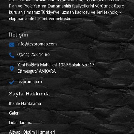
Plan ve Proje Yatırım Danışmanlığı faaliyetlerini yürütmek üzere
kurulan firmamız Türkiye’ye uzman kadrosu ve ileri teknolojik
ekipmanlar ile hizmet vermektedir.
İletişim
info@tezpromap.com
0(541) 258 14 86
Yeni Bağlıca Mahallesi 1039 Sokak No :17
Etimesgut/ ANKARA
tezpromap.ro
Sayfa Hakkında
İha ile Haritalama
Galeri
Lidar Tarama
Altyapı Ölçüm Hizmetleri