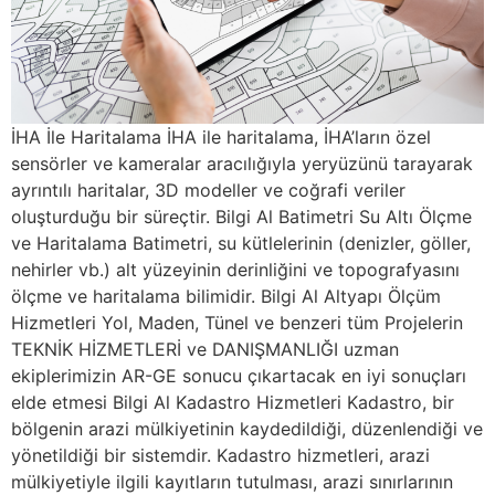
İHA İle Haritalama İHA ile haritalama, İHA’ların özel
sensörler ve kameralar aracılığıyla yeryüzünü tarayarak
ayrıntılı haritalar, 3D modeller ve coğrafi veriler
oluşturduğu bir süreçtir. Bilgi Al Batimetri Su Altı Ölçme
ve Haritalama Batimetri, su kütlelerinin (denizler, göller,
nehirler vb.) alt yüzeyinin derinliğini ve topografyasını
ölçme ve haritalama bilimidir. Bilgi Al Altyapı Ölçüm
Hizmetleri Yol, Maden, Tünel ve benzeri tüm Projelerin
TEKNİK HİZMETLERİ ve DANIŞMANLIĞI uzman
ekiplerimizin AR-GE sonucu çıkartacak en iyi sonuçları
elde etmesi Bilgi Al Kadastro Hizmetleri Kadastro, bir
bölgenin arazi mülkiyetinin kaydedildiği, düzenlendiği ve
yönetildiği bir sistemdir. Kadastro hizmetleri, arazi
mülkiyetiyle ilgili kayıtların tutulması, arazi sınırlarının