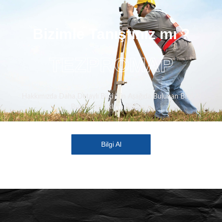
Bizimle Tanıştınız mı ?
TEZPROMAP
Hakkımızda Daha Detaylı Bilgi İçin Aşağıda Bulunan Bilgi Al
Butonuna Tıklaya Bilirsiniz.
Bilgi Al