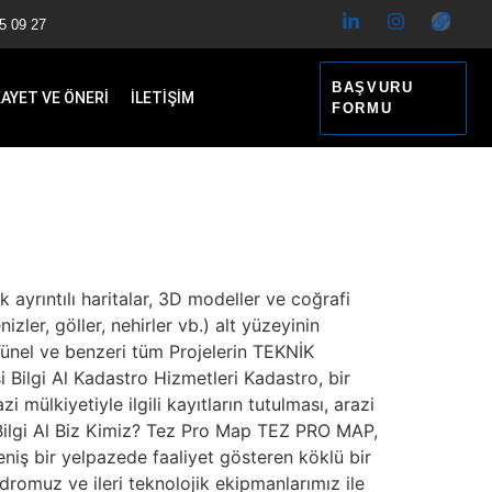
5 09 27
BAŞVURU
KAYET VE ÖNERİ
İLETİŞİM
FORMU
 ayrıntılı haritalar, 3D modeller ve coğrafi
izler, göller, nehirler vb.) alt yüzeyinin
 Tünel ve benzeri tüm Projelerin TEKNİK
ilgi Al Kadastro Hizmetleri Kadastro, bir
 mülkiyetiyle ilgili kayıtların tutulması, arazi
ir. Bilgi Al Biz Kimiz? Tez Pro Map TEZ PRO MAP,
eniş bir yelpazede faaliyet gösteren köklü bir
romuz ve ileri teknolojik ekipmanlarımız ile