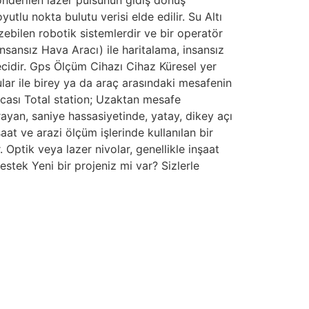
nderilen lazer pulsunun gidiş dönüş
lu nokta bulutu verisi elde edilir. Su Altı
ebilen robotik sistemlerdir ve bir operatör
nsansız Hava Aracı) ile haritalama, insansız
ecidir. Gps Ölçüm Cihazı Cihaz Küresel yer
lar ile birey ya da araç arasındaki mesafenin
sacası Total station; Uzaktan mesafe
ayan, saniye hassasiyetinde, yatay, dikey açı
aat ve arazi ölçüm işlerinde kullanılan bir
 Optik veya lazer nivolar, genellikle inşaat
estek Yeni bir projeniz mi var? Sizlerle