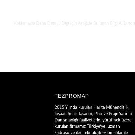
T
Hakkımızda Daha Detaylı Bilgi İçin Aşağıda Bulunan Bilgi Al Butonun
TEZPROMAP
2015 Yılında kurulan Harita Mühendislik,
İnşaat, Şehir Tasarım, Plan ve Proje Yatırım
Danışmanlığı faaliyetlerini yürütmek üzere
kurulan firmamız Türkiye’ye uzman
kadrosu ve ileri teknolojik ekipmanlar ile