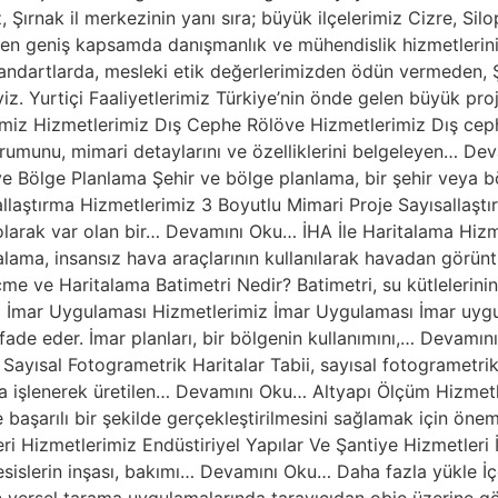
 Şırnak il merkezinin yanı sıra; büyük ilçelerimiz Cizre, Sil
 en geniş kapsamda danışmanlık ve mühendislik hizmetleri
standartlarda, mesleki etik değerlerimizden ödün vermeden, Şı
. Yurtiçi Faaliyetlerimiz Türkiye’nin önde gelen büyük proje
imiz Hizmetlerimiz Dış Cephe Rölöve Hizmetlerimiz Dış cep
urumunu, mimari detaylarını ve özelliklerini belgeleyen… D
e Bölge Planlama Şehir ve bölge planlama, bir şehir veya b
laştırma Hizmetlerimiz 3 Boyutlu Mimari Proje Sayısallaştı
 olarak var olan bir… Devamını Oku… İHA İle Haritalama Hizm
talama, insansız hava araçlarının kullanılarak havadan gör
e ve Haritalama Batimetri Nedir? Batimetri, su kütlelerinin (d
 İmar Uygulaması Hizmetlerimiz İmar Uygulaması İmar uygul
ifade eder. İmar planları, bir bölgenin kullanımını,… Devamı
Sayısal Fotogrametrik Haritalar Tabii, sayısal fotogrametrik
tamda işlenerek üretilen… Devamını Oku… Altyapı Ölçüm Hizmet
e başarılı bir şekilde gerçekleştirilmesini sağlamak için öne
i Hizmetlerimiz Endüstiriyel Yapılar Ve Şantiye Hizmetleri İ
 tesislerin inşası, bakımı… Devamını Oku… Daha fazla yükle İ