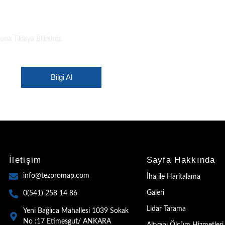
EZPROMAP
a Tıklaya Bilirsiniz.
Bilgi Al
İletişim
Sayfa Hakkında
info@tezpromap.com
İha ile Haritalama
Galeri
0(541) 258 14 86
Lidar Tarama
Yeni Bağlıca Mahallesi 1039 Sokak
No :17 Etimesgut/ ANKARA