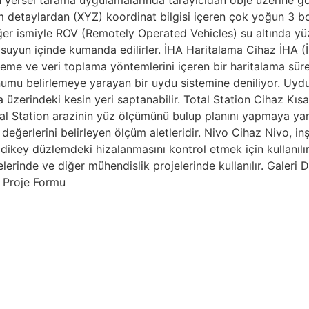
n yersel tarama uygulamalarında tarayıcıdan obje üzerine gö
detaylardan (XYZ) koordinat bilgisi içeren çok yoğun 3 boyut
er ismiyle ROV (Remotely Operated Vehicles) su altında yüz
suyun içinde kumanda edilirler. İHA Haritalama Cihaz İHA (İ
leme ve veri toplama yöntemlerini içeren bir haritalama sür
umu belirlemeye yarayan bir uydu sistemine deniliyor. Uydu
a üzerindeki kesin yeri saptanabilir. Total Station Cihaz Kı
tal Station arazinin yüz ölçümünü bulup planını yapmaya yar
ğerlerini belirleyen ölçüm aletleridir. Nivo Cihaz Nivo, inş
dikey düzlemdeki hizalanmasını kontrol etmek için kullanılır.
erinde ve diğer mühendislik projelerinde kullanılır. Galeri D
i Proje Formu
le Tanıştınız mı ?