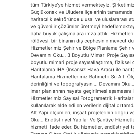
tüm Türkiye’ye hizmet vermekteyiz. Şirketimiz,
Güçlükonak ve Uludere ilçelerinin tamamında
haritacılık sektöründe ulusal ve uluslararası 
ve güvenilir çözümler üretmeyi hedeflemekteyiz
daha büyük çalışmalara imza attık. Hizmetler
rölövesi, bir binanın dış cephesinin mevcut d
Hizmetlerimiz Şehir ve Bölge Planlama Şehir v
Devamını Oku… 3 Boyutlu Mimari Proje Sayısal
boyutlu mimari proje sayısallaştırma, fiziksel
Haritalama İHA (İnsansız Hava Aracı) ile hari
Haritalama Hizmetlerimiz Batimetri Su Altı Ölçm
derinliğini ve topografyasını… Devamını Oku…
imar planlarının hayata geçirilmesi aşamasını 
Hizmetlerimiz Sayısal Fotogrametrik Haritalar 
kullanılarak elde edilen verilerin dijital or
Alt Yapı ölçümleri, inşaat projelerinin doğru v
Oku… Endüstiriyel Yapılar Ve Şantiye Hizmetler
hizmeti ifade eder. Bu hizmetler, endüstriyel