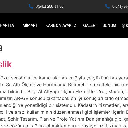
0(541) 258 14 86
0(541) 56
HARİTA
MİMARİ
KARBON AYAK İZİ
GALERİ
SUNUM
Şİ
a
lik
n özel sensörler ve kameralar aracılığıyla yeryüzünü tarayarak
tri Su Altı Ölçme ve Haritalama Batimetri, su kütlelerinin (den
ama bilimidir. Bilgi Al Altyapı Ölçüm Hizmetleri Yol, Maden,
in AR-GE sonucu çıkartacak en iyi sonuçları elde etmesi B
endiği ve yönetildiği bir sistemdir. Kadastro hizmetleri, arazi
tescili ve arazi kullanımının düzenlenmesi gibi işlemleri içer
at, Şehir Tasarım, Plan ve Proje Yatırım Danışmanlığı gibi g
rinizde çözüm ortağınız olmaktan gurur duyuyoruz. Uzman kad