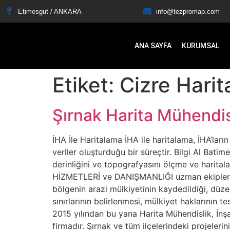
Etimesgut / ANKARA
info@tezpromap.com
ANA SAYFA
KURUMSAL
Etiket:
Cizre Harit
Şırnak Harita Mühendis
İHA İle Haritalama İHA ile haritalama, İHA’ları
veriler oluşturduğu bir süreçtir. Bilgi Al Batime
derinliğini ve topografyasını ölçme ve harital
HİZMETLERİ ve DANIŞMANLIĞI uzman ekiplerimiz
bölgenin arazi mülkiyetinin kaydedildiği, düzenl
sınırlarının belirlenmesi, mülkiyet haklarının 
2015 yılından bu yana Harita Mühendislik, İnşa
firmadır. Şırnak ve tüm ilçelerindeki projele