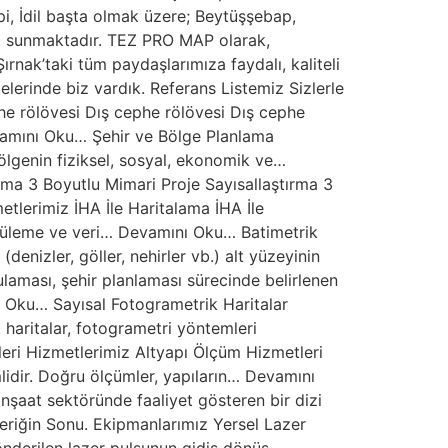
opi, İdil başta olmak üzere; Beytüşşebap,
ni sunmaktadır. TEZ PRO MAP olarak,
rnak’taki tüm paydaşlarımıza faydalı, kaliteli
lerinde biz vardık. Referans Listemiz Sizlerle
he rölövesi Dış cephe rölövesi Dış cephe
evamını Oku… Şehir ve Bölge Planlama
ölgenin fiziksel, sosyal, ekonomik ve…
rma 3 Boyutlu Mimari Proje Sayısallaştırma 3
etlerimiz İHA İle Haritalama İHA İle
üntüleme ve veri… Devamını Oku… Batimetrik
enizler, göller, nehirler vb.) alt yüzeyinin
aması, şehir planlaması sürecinde belirlenen
nı Oku… Sayısal Fotogrametrik Haritalar
 haritalar, fotogrametri yöntemleri
leri Hizmetlerimiz Altyapı Ölçüm Hizmetleri
mlidir. Doğru ölçümler, yapıların… Devamını
nşaat sektöründe faaliyet gösteren bir dizi
çeriğin Sonu. Ekipmanlarımız Yersel Lazer