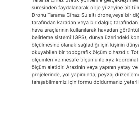
Tarama Cihaz Statik yöntemle gerçekleştirile
süresinden faydalanarak obje yüzeyine ait tüm 
Dronu Tarama Cihaz Su altı drone,veya bir diğ
tarafından karadan veya bir dalgıç tarafından 
hava araçlarının kullanılarak havadan görüntü
belirleme sistemi (GPS), dünya üzerindeki kon
ölçülmesine olanak sağladığı için kişinin düny
okuyabilen bir topografik ölçüm cihazıdır. To
ölçümleri ve mesafe ölçümü ile xyz koordinat de
ölçüm aletidir. Arazinin veya yapının yatay ve 
projelerinde, yol yapımında, peyzaj düzenlemel
tanışabilmemiz için formu doldurmanız yeterl
Bizim