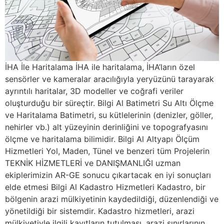
İHA İle Haritalama İHA ile haritalama, İHA’ların özel
sensörler ve kameralar aracılığıyla yeryüzünü tarayarak
ayrıntılı haritalar, 3D modeller ve coğrafi veriler
oluşturduğu bir süreçtir. Bilgi Al Batimetri Su Altı Ölçme
ve Haritalama Batimetri, su kütlelerinin (denizler, göller,
nehirler vb.) alt yüzeyinin derinliğini ve topografyasını
ölçme ve haritalama bilimidir. Bilgi Al Altyapı Ölçüm
Hizmetleri Yol, Maden, Tünel ve benzeri tüm Projelerin
TEKNİK HİZMETLERİ ve DANIŞMANLIĞI uzman
ekiplerimizin AR-GE sonucu çıkartacak en iyi sonuçları
elde etmesi Bilgi Al Kadastro Hizmetleri Kadastro, bir
bölgenin arazi mülkiyetinin kaydedildiği, düzenlendiği ve
yönetildiği bir sistemdir. Kadastro hizmetleri, arazi
mülkiyetiyle ilgili kayıtların tutulması, arazi sınırlarının