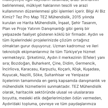
belirlenmesi, mülkiyet haklarının tescili ve arazi
kullanımının düzenlenmesi gibi işlemleri içerir. Bilgi Al Biz
Kimiz? Tez Pro Map TEZ Mühendislik, 2015 yılında
kurulan ve Harita Mühendislik, İnşaat, Şehir Tasarım,
Plan ve Proje Yatırım Danışmanlığı gibi geniş bir
yelpazede faaliyet gösteren köklü bir firmadır. Aydın ve
tüm ilçelerindeki projelerinizde çözüm ortağınız
olmaktan gurur duyuyoruz. Uzman kadromuz ve ileri
teknolojik ekipmanlarımız ile tüm Türkiye’ye hizmet
vermekteyiz. Şirketimiz, Aydın il merkezinin (Efeler) yanı
sıra; Bozdoğan, Buharkent, Çine, Didim, Germencik,
İncirliova, Karacasu, Karpuzlu, Koçarlı, Köşk, Kuşadası,
Kuyucak, Nazilli, Söke, Sultanhisar ve Yenipazar
ilçelerinin tamamında en geniş kapsamda danışmanlık ve
mühendislik hizmetlerini sunmaktadır. TEZ Mühendislik
olarak, haritacılık sektöründe ulusal ve uluslararası
boyutta, mesleki etik değerlerimizden ödün vermeden,
Aydın’daki topluma, çevreye ve tüm paydaşlarımıza