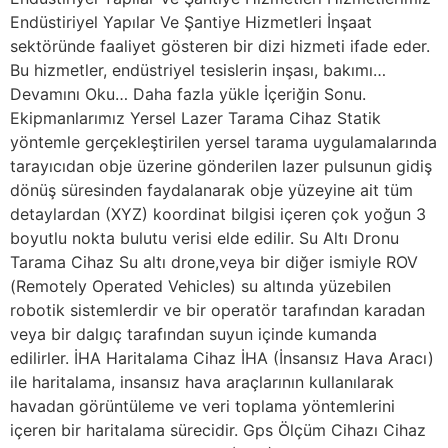
Endüstiriyel Yapılar Ve Şantiye Hizmetleri İnşaat
sektöründe faaliyet gösteren bir dizi hizmeti ifade eder.
Bu hizmetler, endüstriyel tesislerin inşası, bakımı…
Devamını Oku… Daha fazla yükle İçeriğin Sonu.
Ekipmanlarımız Yersel Lazer Tarama Cihaz Statik
yöntemle gerçekleştirilen yersel tarama uygulamalarında
tarayıcıdan obje üzerine gönderilen lazer pulsunun gidiş
dönüş süresinden faydalanarak obje yüzeyine ait tüm
detaylardan (XYZ) koordinat bilgisi içeren çok yoğun 3
boyutlu nokta bulutu verisi elde edilir. Su Altı Dronu
Tarama Cihaz Su altı drone,veya bir diğer ismiyle ROV
(Remotely Operated Vehicles) su altında yüzebilen
robotik sistemlerdir ve bir operatör tarafından karadan
veya bir dalgıç tarafından suyun içinde kumanda
edilirler. İHA Haritalama Cihaz İHA (İnsansız Hava Aracı)
ile haritalama, insansız hava araçlarının kullanılarak
havadan görüntüleme ve veri toplama yöntemlerini
içeren bir haritalama sürecidir. Gps Ölçüm Cihazı Cihaz