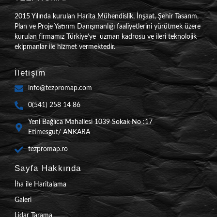
2015 Yılında kurulan Harita Mühendislik, İnşaat, Şehir Tasarım,
Plan ve Proje Yatırım Danışmanlığı faaliyetlerini yürütmek üzere
kurulan firmamız Türkiye’ye uzman kadrosu ve ileri teknolojik
ekipmanlar ile hizmet vermektedir.
İletişim
info@tezpromap.com
0(541) 258 14 86
Yeni Bağlıca Mahallesi 1039 Sokak No :17
Etimesgut/ ANKARA
tezpromap.ro
Sayfa Hakkında
İha ile Haritalama
Galeri
Lidar Tarama