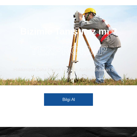
Bizimle Tanıştınız mı ?
TEZPROMAP
Hakkımızda Daha Detaylı Bilgi İçin Aşağıda Bulunan Bilgi Al
Butonuna Tıklaya Bilirsiniz.
Bilgi Al