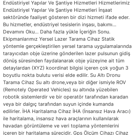
Endüstiriyel Yapılar Ve Şantiye Hizmetleri Hizmetlerimiz
Endüstiriyel Yapılar Ve Şantiye Hizmetleri İnşaat
sektöründe faaliyet gösteren bir dizi hizmeti ifade eder.
Bu hizmetler, endüstriyel tesislerin inşası, bakımı…
Devamını Oku… Daha fazla yükle İçeriğin Sonu.
Ekipmanlarımız Yersel Lazer Tarama Cihaz Statik
yöntemle gerçekleştirilen yersel tarama uygulamalarında
tarayıcıdan obje üzerine gönderilen lazer pulsunun gidiş
dönüş süresinden faydalanarak obje yüzeyine ait tüm
detaylardan (XYZ) koordinat bilgisi içeren çok yoğun 3
boyutlu nokta bulutu verisi elde edilir. Su Altı Dronu
Tarama Cihaz Su altı drone,veya bir diğer ismiyle ROV
(Remotely Operated Vehicles) su altında yüzebilen
robotik sistemlerdir ve bir operatör tarafından karadan
veya bir dalgıç tarafından suyun içinde kumanda
edilirler. İHA Haritalama Cihaz İHA (İnsansız Hava Aracı)
ile haritalama, insansız hava araçlarının kullanılarak
havadan görüntüleme ve veri toplama yöntemlerini
içeren bir haritalama sürecidir. Gps Ölçüm Cihazı Cihaz