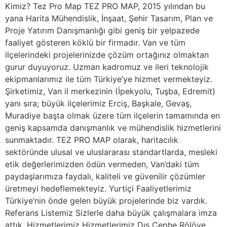
Kimiz? Tez Pro Map TEZ PRO MAP, 2015 yılından bu
yana Harita Mühendislik, İnşaat, Şehir Tasarım, Plan ve
Proje Yatırım Danışmanlığı gibi geniş bir yelpazede
faaliyet gösteren köklü bir firmadır. Van ve tüm
ilçelerindeki projelerinizde çözüm ortağınız olmaktan
gurur duyuyoruz. Uzman kadromuz ve ileri teknolojik
ekipmanlarımız ile tüm Türkiye’ye hizmet vermekteyiz.
Şirketimiz, Van il merkezinin (İpekyolu, Tuşba, Edremit)
yanı sıra; büyük ilçelerimiz Erciş, Başkale, Gevaş,
Muradiye başta olmak üzere tüm ilçelerin tamamında en
geniş kapsamda danışmanlık ve mühendislik hizmetlerini
sunmaktadır. TEZ PRO MAP olarak, haritacılık
sektöründe ulusal ve uluslararası standartlarda, mesleki
etik değerlerimizden ödün vermeden, Van’daki tüm
paydaşlarımıza faydalı, kaliteli ve güvenilir çözümler
üretmeyi hedeflemekteyiz. Yurtiçi Faaliyetlerimiz
Türkiye’nin önde gelen büyük projelerinde biz vardık.
Referans Listemiz Sizlerle daha büyük çalışmalara imza
attık. Hizmetlerimiz Hizmetlerimiz Dış Cephe Rölöve