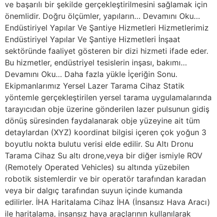
ve başarılı bir şekilde gerçekleştirilmesini sağlamak için
önemlidir. Doğru ölçümler, yapıların… Devamını Oku…
Endüstiriyel Yapılar Ve Şantiye Hizmetleri Hizmetlerimiz
Endüstiriyel Yapılar Ve Şantiye Hizmetleri İnşaat
sektöründe faaliyet gösteren bir dizi hizmeti ifade eder.
Bu hizmetler, endüstriyel tesislerin inşası, bakımı…
Devamını Oku… Daha fazla yükle İçeriğin Sonu.
Ekipmanlarımız Yersel Lazer Tarama Cihaz Statik
yöntemle gerçekleştirilen yersel tarama uygulamalarında
tarayıcıdan obje üzerine gönderilen lazer pulsunun gidiş
dönüş süresinden faydalanarak obje yüzeyine ait tüm
detaylardan (XYZ) koordinat bilgisi içeren çok yoğun 3
boyutlu nokta bulutu verisi elde edilir. Su Altı Dronu
Tarama Cihaz Su altı drone,veya bir diğer ismiyle ROV
(Remotely Operated Vehicles) su altında yüzebilen
robotik sistemlerdir ve bir operatör tarafından karadan
veya bir dalgıç tarafından suyun içinde kumanda
edilirler. İHA Haritalama Cihaz İHA (İnsansız Hava Aracı)
ile haritalama, insansız hava araçlarının kullanılarak