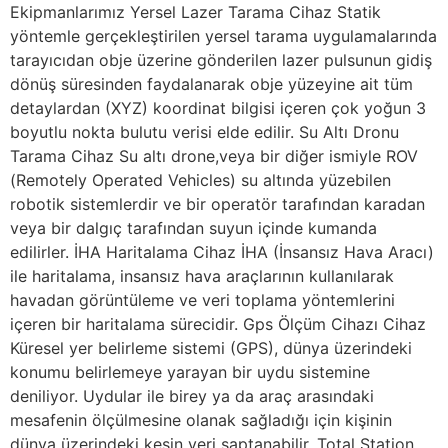
Ekipmanlarımız Yersel Lazer Tarama Cihaz Statik
yöntemle gerçekleştirilen yersel tarama uygulamalarında
tarayıcıdan obje üzerine gönderilen lazer pulsunun gidiş
dönüş süresinden faydalanarak obje yüzeyine ait tüm
detaylardan (XYZ) koordinat bilgisi içeren çok yoğun 3
boyutlu nokta bulutu verisi elde edilir. Su Altı Dronu
Tarama Cihaz Su altı drone,veya bir diğer ismiyle ROV
(Remotely Operated Vehicles) su altında yüzebilen
robotik sistemlerdir ve bir operatör tarafından karadan
veya bir dalgıç tarafından suyun içinde kumanda
edilirler. İHA Haritalama Cihaz İHA (İnsansız Hava Aracı)
ile haritalama, insansız hava araçlarının kullanılarak
havadan görüntüleme ve veri toplama yöntemlerini
içeren bir haritalama sürecidir. Gps Ölçüm Cihazı Cihaz
Küresel yer belirleme sistemi (GPS), dünya üzerindeki
konumu belirlemeye yarayan bir uydu sistemine
deniliyor. Uydular ile birey ya da araç arasındaki
mesafenin ölçülmesine olanak sağladığı için kişinin
dünya üzerindeki kesin yeri saptanabilir. Total Station