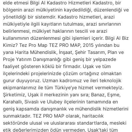
elde etmesi Bilgi Al Kadastro Hizmetleri Kadastro, bir
bölgenin arazi mülkiyetinin kaydedildiği, düzenlendiği ve
yönetildiği bir sistemdir. Kadastro hizmetleri, arazi
mülkiyetiyle ilgili kayıtların tutulması, arazi sınırlarının
belirlenmesi, mülkiyet haklarının tescili ve arazi
kullanımının düzenlenmesi gibi işlemleri içerir. Bilgi Al Biz
Kimiz? Tez Pro Map TEZ PRO MAP, 2015 yılından bu
yana Harita Mühendislik, İnşaat, Şehir Tasarım, Plan ve
Proje Yatırım Danışmanlığı gibi geniş bir yelpazede
faaliyet gösteren köklü bir firmadır. Uşak ve tüm
ilçelerindeki projelerinizde çözüm ortağınız olmaktan
gurur duyuyoruz. Uzman kadromuz ve ileri teknolojik
ekipmanlarımız ile tüm Türkiye’ye hizmet vermekteyiz.
Şirketimiz, Uşak il merkezinin yanı sıra; Banaz, Eşme,
Karahallı, Sivaslı ve Ulubey ilçelerinin tamamında en
geniş kapsamda danışmanlık ve mühendislik hizmetlerini
sunmaktadır. TEZ PRO MAP olarak, haritacılık
sektöründe ulusal ve uluslararası standartlarda, mesleki
etik değerlerimizden ödün vermeden, Uşak’taki tüm