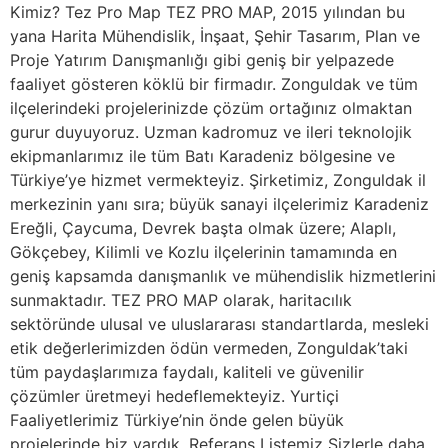
Kimiz? Tez Pro Map TEZ PRO MAP, 2015 yılından bu
yana Harita Mühendislik, İnşaat, Şehir Tasarım, Plan ve
Proje Yatırım Danışmanlığı gibi geniş bir yelpazede
faaliyet gösteren köklü bir firmadır. Zonguldak ve tüm
ilçelerindeki projelerinizde çözüm ortağınız olmaktan
gurur duyuyoruz. Uzman kadromuz ve ileri teknolojik
ekipmanlarımız ile tüm Batı Karadeniz bölgesine ve
Türkiye’ye hizmet vermekteyiz. Şirketimiz, Zonguldak il
merkezinin yanı sıra; büyük sanayi ilçelerimiz Karadeniz
Ereğli, Çaycuma, Devrek başta olmak üzere; Alaplı,
Gökçebey, Kilimli ve Kozlu ilçelerinin tamamında en
geniş kapsamda danışmanlık ve mühendislik hizmetlerini
sunmaktadır. TEZ PRO MAP olarak, haritacılık
sektöründe ulusal ve uluslararası standartlarda, mesleki
etik değerlerimizden ödün vermeden, Zonguldak’taki
tüm paydaşlarımıza faydalı, kaliteli ve güvenilir
çözümler üretmeyi hedeflemekteyiz. Yurtiçi
Faaliyetlerimiz Türkiye’nin önde gelen büyük
projelerinde biz vardık. Referans Listemiz Sizlerle daha