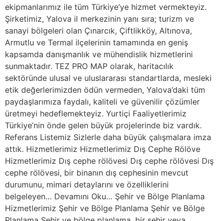
ekipmanlarımız ile tüm Türkiye’ye hizmet vermekteyiz.
Şirketimiz, Yalova il merkezinin yanı sıra; turizm ve
sanayi bölgeleri olan Çınarcık, Çiftlikköy, Altınova,
Armutlu ve Termal ilçelerinin tamamında en geniş
kapsamda danışmanlık ve mühendislik hizmetlerini
sunmaktadır. TEZ PRO MAP olarak, haritacılık
sektöründe ulusal ve uluslararası standartlarda, mesleki
etik değerlerimizden ödün vermeden, Yalova’daki tüm
paydaşlarımıza faydalı, kaliteli ve güvenilir çözümler
üretmeyi hedeflemekteyiz. Yurtiçi Faaliyetlerimiz
Türkiye’nin önde gelen büyük projelerinde biz vardık.
Referans Listemiz Sizlerle daha büyük çalışmalara imza
attık. Hizmetlerimiz Hizmetlerimiz Dış Cephe Rölöve
Hizmetlerimiz Dış cephe rölövesi Dış cephe rölövesi Dış
cephe rölövesi, bir binanın dış cephesinin mevcut
durumunu, mimari detaylarını ve özelliklerini
belgeleyen… Devamını Oku… Şehir ve Bölge Planlama
Hizmetlerimiz Şehir ve Bölge Planlama Şehir ve Bölge
Planlama Şehir ve bölge planlama, bir şehir veya