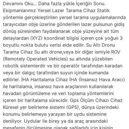
Devamını Oku… Daha fazla yükle İçeriğin Sonu.
Ekipmanlarımız Yersel Lazer Tarama Cihaz Statik
yöntemle gerçekleştirilen yersel tarama uygulamalarında
tarayıcıdan obje üzerine gönderilen lazer pulsunun gidiş
dönüş süresinden faydalanarak obje yüzeyine ait tüm
detaylardan (XYZ) koordinat bilgisi içeren çok yoğun 3
boyutlu nokta bulutu verisi elde edilir. Su Altı Dronu
Tarama Cihaz Su altı drone,veya bir diğer ismiyle ROV
(Remotely Operated Vehicles) su altında yüzebilen
robotik sistemlerdir ve bir operatör tarafından karadan
veya bir dalgıç tarafından suyun içinde kumanda
edilirler. İHA Haritalama Cihaz İHA (İnsansız Hava Aracı)
ile haritalama, insansız hava araçlarının kullanılarak
havadan görüntüleme ve veri toplama yöntemlerini
içeren bir haritalama sürecidir. Gps Ölçüm Cihazı Cihaz
Küresel yer belirleme sistemi (GPS), dünya üzerindeki
konumu belirlemeye yarayan bir uydu sistemine
deniliyor. Uydular ile birey ya da araç arasındaki
mesafenin ölçülmesine olanak sağladığı için kişinin