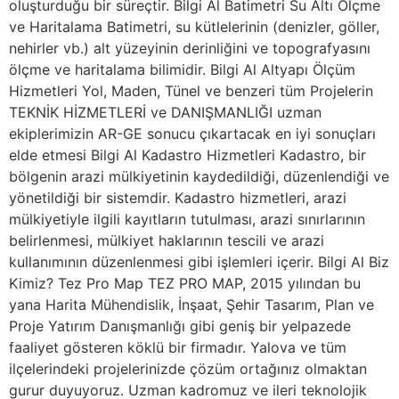
oluşturduğu bir süreçtir. Bilgi Al Batimetri Su Altı Ölçme
ve Haritalama Batimetri, su kütlelerinin (denizler, göller,
nehirler vb.) alt yüzeyinin derinliğini ve topografyasını
ölçme ve haritalama bilimidir. Bilgi Al Altyapı Ölçüm
Hizmetleri Yol, Maden, Tünel ve benzeri tüm Projelerin
TEKNİK HİZMETLERİ ve DANIŞMANLIĞI uzman
ekiplerimizin AR-GE sonucu çıkartacak en iyi sonuçları
elde etmesi Bilgi Al Kadastro Hizmetleri Kadastro, bir
bölgenin arazi mülkiyetinin kaydedildiği, düzenlendiği ve
yönetildiği bir sistemdir. Kadastro hizmetleri, arazi
mülkiyetiyle ilgili kayıtların tutulması, arazi sınırlarının
belirlenmesi, mülkiyet haklarının tescili ve arazi
kullanımının düzenlenmesi gibi işlemleri içerir. Bilgi Al Biz
Kimiz? Tez Pro Map TEZ PRO MAP, 2015 yılından bu
yana Harita Mühendislik, İnşaat, Şehir Tasarım, Plan ve
Proje Yatırım Danışmanlığı gibi geniş bir yelpazede
faaliyet gösteren köklü bir firmadır. Yalova ve tüm
ilçelerindeki projelerinizde çözüm ortağınız olmaktan
gurur duyuyoruz. Uzman kadromuz ve ileri teknolojik