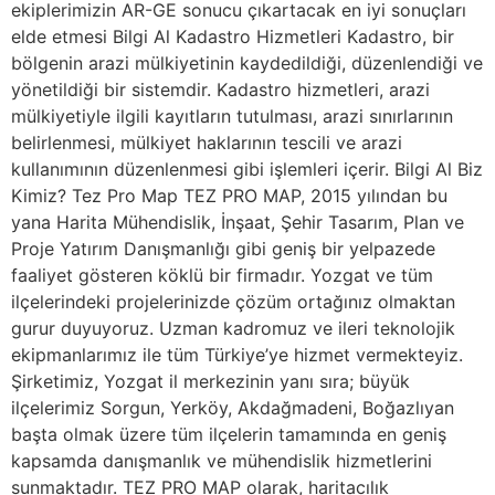
ekiplerimizin AR-GE sonucu çıkartacak en iyi sonuçları
elde etmesi Bilgi Al Kadastro Hizmetleri Kadastro, bir
bölgenin arazi mülkiyetinin kaydedildiği, düzenlendiği ve
yönetildiği bir sistemdir. Kadastro hizmetleri, arazi
mülkiyetiyle ilgili kayıtların tutulması, arazi sınırlarının
belirlenmesi, mülkiyet haklarının tescili ve arazi
kullanımının düzenlenmesi gibi işlemleri içerir. Bilgi Al Biz
Kimiz? Tez Pro Map TEZ PRO MAP, 2015 yılından bu
yana Harita Mühendislik, İnşaat, Şehir Tasarım, Plan ve
Proje Yatırım Danışmanlığı gibi geniş bir yelpazede
faaliyet gösteren köklü bir firmadır. Yozgat ve tüm
ilçelerindeki projelerinizde çözüm ortağınız olmaktan
gurur duyuyoruz. Uzman kadromuz ve ileri teknolojik
ekipmanlarımız ile tüm Türkiye’ye hizmet vermekteyiz.
Şirketimiz, Yozgat il merkezinin yanı sıra; büyük
ilçelerimiz Sorgun, Yerköy, Akdağmadeni, Boğazlıyan
başta olmak üzere tüm ilçelerin tamamında en geniş
kapsamda danışmanlık ve mühendislik hizmetlerini
sunmaktadır. TEZ PRO MAP olarak, haritacılık