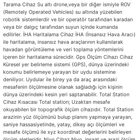
Tarama Cihaz Su altı drone,veya bir diğer ismiyle ROV
(Remotely Operated Vehicles) su altında yüzebilen
robotik sistemlerdir ve bir operatör tarafından karadan
veya bir dalgıç tarafından suyun içinde kumanda
edilirler. İHA Haritalama Cihaz İHA (İnsansız Hava Aracı)
ile haritalama, insansız hava araçlarının kullanılarak
havadan görüntüleme ve veri toplama yöntemlerini
içeren bir haritalama sürecidir. Gps Ölçüm Cihazı Cihaz
Küresel yer belirleme sistemi (GPS), dünya üzerindeki
konumu belirlemeye yarayan bir uydu sistemine
deniliyor. Uydular ile birey ya da araç arasındaki
mesafenin ölçülmesine olanak sağladığı için kişinin
dünya üzerindeki kesin yeri saptanabilir. Total Station
Cihaz Kısacası Total station; Uzaktan mesafe
okuyabilen bir topografik ölçüm cihazıdır. Total Station
arazinin yüz ölçümünü bulup planını yapmaya yarayan,
saniye hassasiyetinde, yatay, dikey açı ölçümleri ve
mesafe ölçümü ile xyz koordinat değerlerini belirleyen
ölçüm aletleridir. Nivo Cihaz Nivo, inşaat ve arazi ölçüm