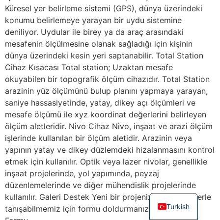
Küresel yer belirleme sistemi (GPS), dünya üzerindeki
konumu belirlemeye yarayan bir uydu sistemine
deniliyor. Uydular ile birey ya da araç arasındaki
mesafenin ölçülmesine olanak sağladığı için kişinin
dünya üzerindeki kesin yeri saptanabilir. Total Station
Cihaz Kısacası Total station; Uzaktan mesafe
okuyabilen bir topografik ölçüm cihazıdır. Total Station
arazinin yüz ölçümünü bulup planını yapmaya yarayan,
saniye hassasiyetinde, yatay, dikey açı ölçümleri ve
mesafe ölçümü ile xyz koordinat değerlerini belirleyen
ölçüm aletleridir. Nivo Cihaz Nivo, inşaat ve arazi ölçüm
işlerinde kullanılan bir ölçüm aletidir. Arazinin veya
yapının yatay ve dikey düzlemdeki hizalanmasını kontrol
etmek için kullanılır. Optik veya lazer nivolar, genellikle
inşaat projelerinde, yol yapımında, peyzaj
düzenlemelerinde ve diğer mühendislik projelerinde
kullanılır. Galeri Destek Yeni bir projeniz mi var? Sizlerle
Turkish
tanışabilmemiz için formu doldurmanız yeterli Proje